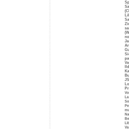
Sp
Sa
(C
Li
Sa
Z
sa
(W
no
Ja
Ar
Gu
Si
pa
Ve
Il
Ka
Bu
JS
L
Pr
Vo
La
So
Pe
mu
Na
Be
Li
Va