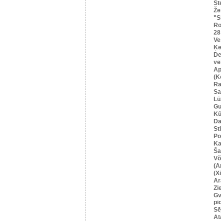
St
Že
"S
Ro
28
Ve
Ķe
De
ve
Ap
(K
Ra
Sa
Lū
G
Kū
Da
St
Po
Ka
Šau
Võ
(A
(X
Ar
Zi
Gv
pi
Sē
At