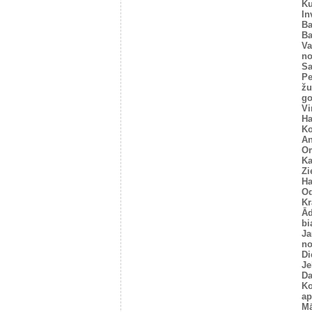
Ku
In
Ba
Ba
Va
no
Sa
Pe
žu
go
Vi
Ha
Ko
An
O
K
Zi
Ha
O
Kr
Ād
bi
Ja
no
Di
Je
Da
Ko
ap
Mā