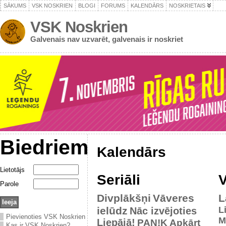
SĀKUMS
VSK NOSKRIEN
BLOGI
FORUMS
KALENDĀRS
NOSKRIETAIS
VSK Noskrien
Galvenais nav uzvarēt, galvenais ir noskriet
Biedriem
Kalendārs
Lietotājs
Seriāli
V
Parole
Divplākšņi
Vāveres
L
ielūdz
L
Nāc izvējoties
Pievienoties VSK Noskrien
M
Liepājā!
PAN!K
Apkārt
Kas ir VSK Noskrien?