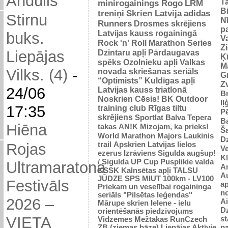
Andulis
Ta
minirogainings Rogo
LRM
B
treniņi
Skrien Latvija
adidas
Stirnu
N
Runners
Drosmes skrējiens
p
Latvijas kauss rogainingā
buks.
Va
Rock 'n' Roll Marathon Series
Z
Dzintaru apļi
Pārdaugavas
Liepājas
Ķ
spēks
Ozolnieku apļi
Valkas
M
Vilks. (4)
-
novada skriešanas seriāls
Gr
“Optimists”
Kuldīgas apļi
Zv
24/06
Latvijas kauss triatlonā
Br
Noskrien Cēsis!
BK
Outdoor
Iļ
17:35
training club
Rīgas tiltu
Pē
skrējiens
Sportlat Balva
Tepera
Ba
Hiēna
takas
AN!K
Mizojam, ka prieks!
Š
World Marathon Majors
Laukinis
Dz
trail
Apskrien Latvijas lielos
Rojas
V
ezerus
Izrāviens
Sigulda augšup!
K
/ Sigulda UP Cup
Pusplikie valda
Ultramaratona
An
KSSK
Kalnsētas apļi
TALSU
Au
JŪDZE
SPS
MIUT
100km - LV100
Festivāls
ap
Priekam un veselībai
rogaininga
n
seriāls "Pilsētas leģendas"
2026 –
Ai
Mārupe skrien
Ielene - ielu
D
orientēšanās piedzīvojums
VIETA
st
Vidzemes Mežtakas
RunCzech
p
ZB (ziemas bāze)
Liepājas Aktīvie