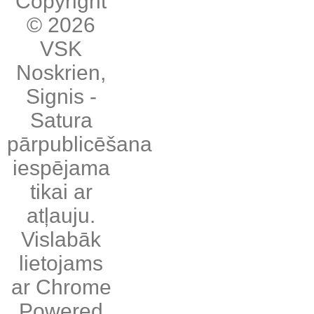
Copyright
© 2026
VSK
Noskrien
,
Signis
-
Satura
pārpublicēšana
iespējama
tikai ar
atļauju.
Vislabāk
lietojams
ar
Chrome
Powered