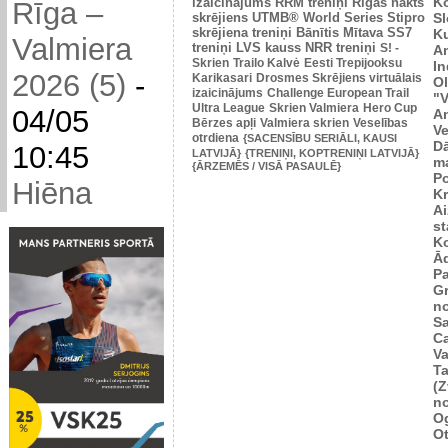
K
izaicinājums
RRM treniņi
Rīgas nakts
Rīga –
skrējiens
UTMB® World Series
Stipro
Sl
skrējiena treniņi
Bānītis
Mītava
SS7
K
Valmiera
treniņi
LVS kauss
NRR treniņi
S! -
A
Skrien
Trailo Kalvė
Eesti Trepijooksu
In
2026 (5)
-
Karikasari
Drosmes Skrējiens virtuālais
Ol
izaicinājums
Challenge European Trail
"V
Ultra League
Skrien Valmiera
Hero Cup
04/05
An
Bērzes apļi
Valmiera skrien
Veselības
Ve
otrdiena
{SACENSĪBU SERIĀLI, KAUSI
D
10:45
LATVIJĀ}
{TRENIŅI, KOPTRENIŅI LATVIJĀ}
m
{ĀRZEMĒS / VISĀ PASAULĒ}
P
Hiēna
K
Ai
st
K
Ā
P
Gr
n
Sa
C
Va
Ta
(Z
n
Og
O