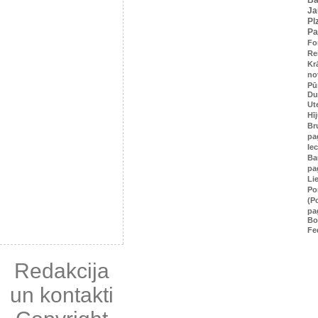
Ja
Pl
Pa
Fo
Re
Kr
no
Pū
Du
Ut
Hī
Br
pa
Ie
Ba
pa
Li
Po
(P
pa
Bo
Fe
Redakcija
un kontakti