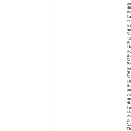
pa
dā
t/
Tu
ce
Ga
no
Sl
"O
Vi
Li
Ķo
Bu
Du
Pr
bā
(P
Si
Li
St
pa
vi
no
di
Ti
sk
va
Dr
Na
Ti