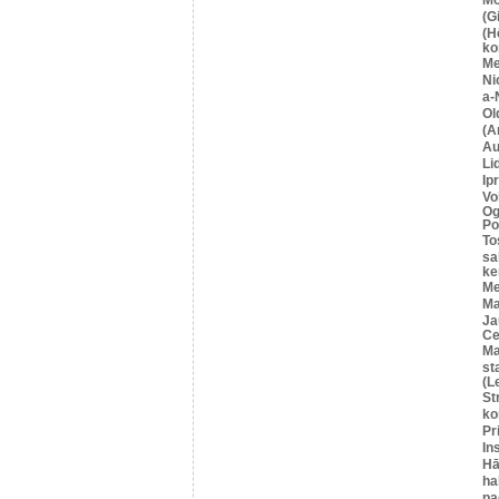
(G
(H
ko
M
Ni
a-
Ol
(A
Au
Li
Ip
Vo
Og
Po
To
sa
ke
Me
Ma
Ja
Се
Ma
st
(L
St
ko
Pr
In
Hā
ha
pa