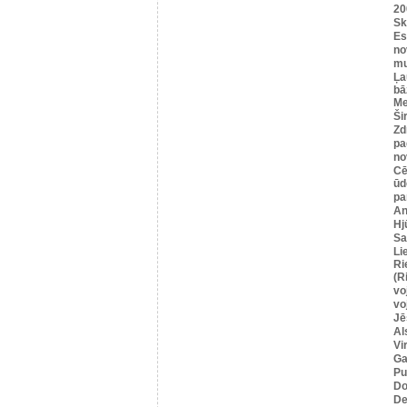
20
Sk
Es
no
mu
Ļa
bā
Me
Ši
Zd
pa
no
Cē
ūd
pa
An
Hj
Sa
Li
Ri
(R
vo
vo
Jē
Al
Vi
Ga
Pu
Do
De