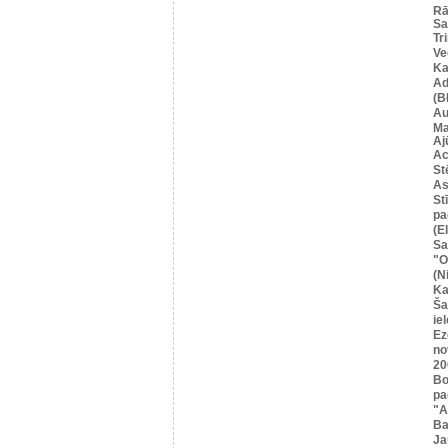
Rā
Sa
Tr
Ve
Ka
Ad
(B
Au
Ma
Aj
Ac
St
As
St
pa
(E
Sa
"O
(N
Ka
Ša
iel
Ez
no
20
Bo
pa
"A
Ba
Ja