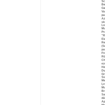
Sc
B
Ga
Va
pa
Az
sk
Lo
Mu
Pr
"R
Ei
R
(S
pa
Fr
Rū
Ch
ez
He
Du
Gr
Sv
Me
Ļv
Mu
Br
Sa
dā
Ap
Mo