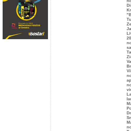
n
Di
K
"B
T
Ze
J
Lī
2
n
sa
T
Zi
Va
Br
Vi
n
ap
n
vi
L
l
M
Po
Dr
Sm
M
n