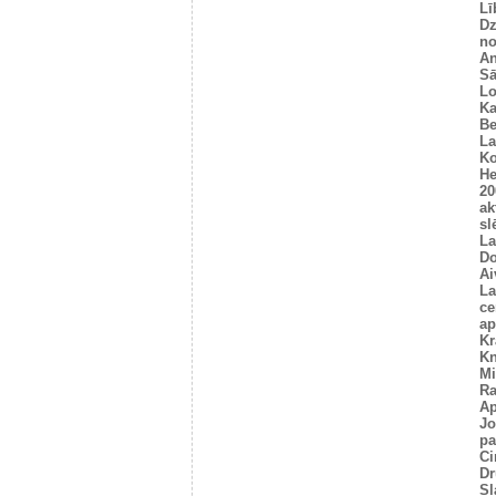
Lī
Dz
no
An
Sā
L
Ka
Be
La
Ko
He
20
ak
sl
La
Do
Ai
La
ce
ap
Kr
Kn
Mi
R
Ap
Jo
pa
Ci
Dr
Sl