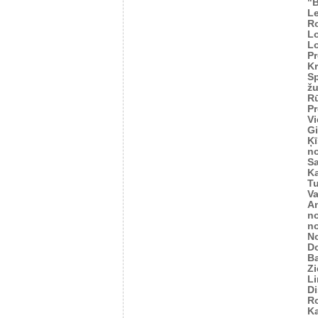
"
Le
R
L
L
Pr
Kr
Sp
žu
Rū
Pr
Vi
Gi
Ķī
n
S
K
Tu
V
An
n
n
N
D
Ba
Zi
L
Di
R
Ka