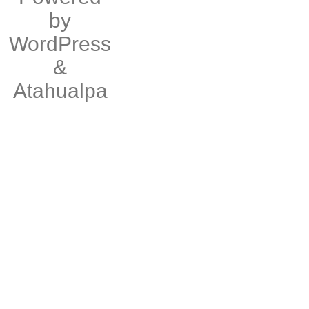
by
WordPress
&
Atahualpa