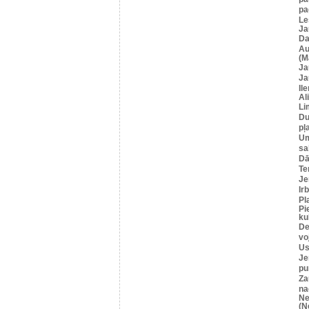
pa
Le
Ja
Da
Au
(M
Ja
Ja
Il
Al
Li
Du
pļ
U
sa
Dā
Te
Je
Ir
Pl
Pi
ku
De
vo
Us
Je
pu
Za
na
Ne
(N