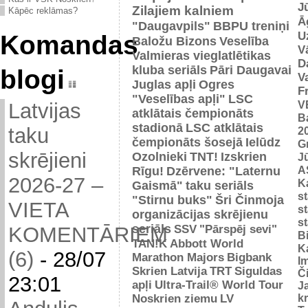
J
Zilajiem kalniem
Kāpēc reklāmas?
Ā
"Daugavpils"
BBPU treniņi
U
Komandas
Baložu Bizons
Veselība
V
Valmieras vieglatlētikas
D
kluba seriāls
Pāri Daugavai
blogi
V
Juglas apļi
Ogres
F
"Veselības apļi"
LSC
V
Latvijas
atklātais čempionāts
B
stadionā
LSC atklātais
taku
2
čempionāts šosejā
Ielūdz
G
skrējieni
Ozolnieki
TNT!
Izskrien
J
A
Rīgu!
Dzērvene: "Laternu
2026-27 –
Ka
Gaismā"
taku seriāls
s
"Stirnu buks"
Šri Činmoja
VIETA
s
organizācijas skrējienu
s
seriāls
SSV
"Pārspēj sevi"
KOMENTĀRIEM
B
TAN!K
Abbott World
K
(6)
-
28/07
Marathon Majors
Bigbank
I
Skrien Latvija
TRT
Siguldas
Č
23:01
apļi
Ultra-Trail® World Tour
J
Noskrien ziemu
LV
k