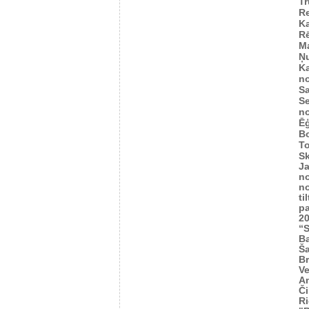
T
R
Ka
R
M
Ņu
K
n
Sa
Se
n
Ēģ
B
To
S
J
n
n
ti
p
2
“S
Ba
Š
Br
Ve
A
Č
Ri