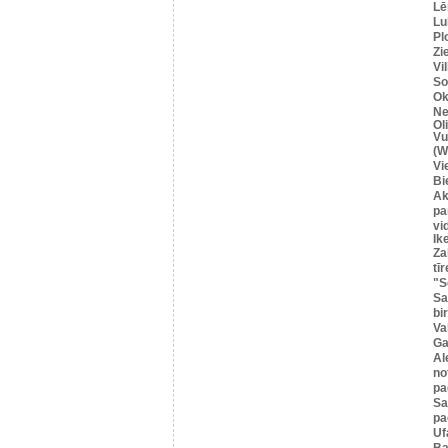
Lē
Lu
Pl
Zi
Vi
So
Ok
Ne
Ol
Vu
(W
Vi
Bi
Ak
pa
vi
Ik
Za
tīr
"S
Sa
bi
Va
Ga
Al
no
pa
S
pa
Uf
Ba