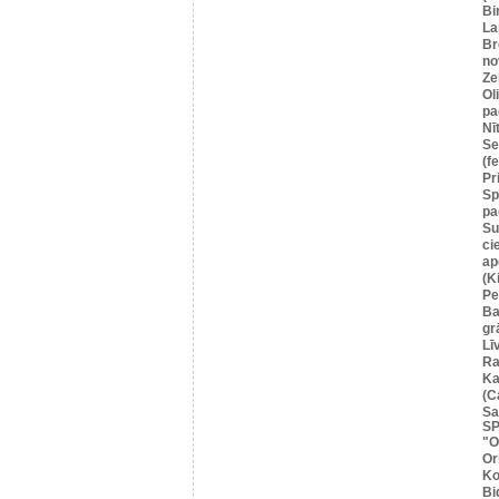
Bi
La
Br
no
Ze
Ol
pa
Nī
Se
(f
Pr
Sp
pa
Su
ci
ap
(K
Pe
Ba
gr
Lī
Ra
Ka
(C
Sa
SP
"O
Or
Ko
Bi