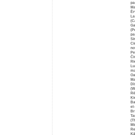
pa
Ma
Ēr
La
(C
Ga
(P
pa
Si
Ci
no
Pe
Či
Ri
Lu
ma
Oa
Ma
Dī
(W
Rē
Ķi
Ba
el
Br
Ta
(T
Mi
Re
Kā