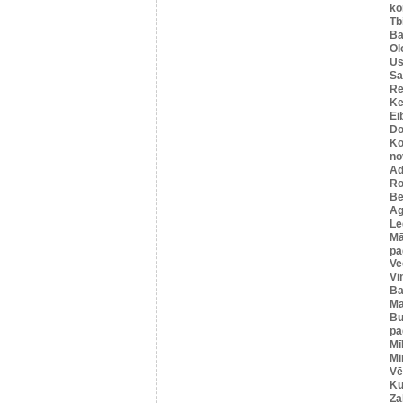
ko
Tbi
Ba
Ol
Us
Sa
Re
Ke
Ei
Do
Ko
no
Ad
Ro
Be
Ag
Le
Mā
pa
Ve
Vi
Ba
Ma
Bu
pa
Mī
Mi
Vē
Ku
Za