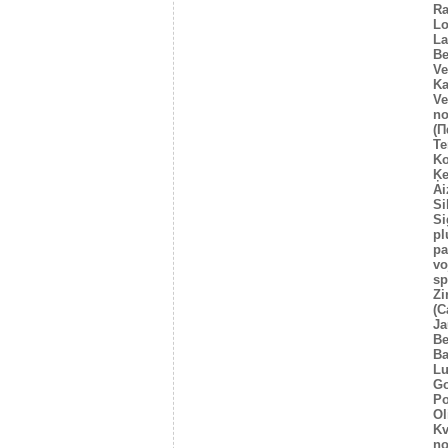
Ra
Lo
La
Be
Ve
Ka
Ve
no
(Π
Te
Ko
Ķe
Ai
Si
Si
pl
pa
vo
sp
Zi
(C
Ja
Be
Ba
Lu
Go
Po
Ol
Kv
no