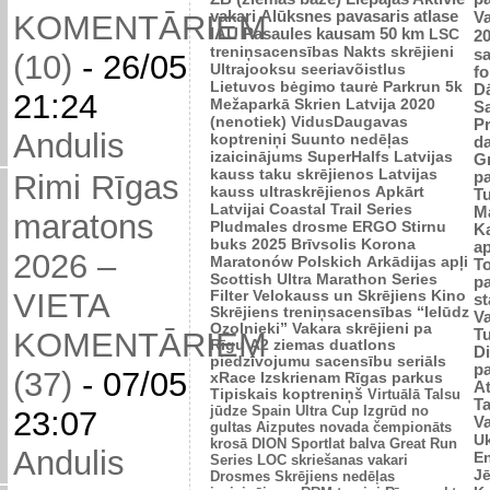
vakari
Alūksnes pavasaris
atlase
V
KOMENTĀRIEM
IAU Pasaules kausam 50 km
LSC
2
treniņsacensības
Nakts skrējieni
sa
(10)
-
26/05
Ultrajooksu seeriavõistlus
fo
Lietuvos bėgimo taurė
Parkrun 5k
Dā
21:24
Mežaparkā
Skrien Latvija 2020
S
(nenotiek)
VidusDaugavas
Pr
Andulis
koptreniņi
Suunto nedēļas
d
izaicinājums
SuperHalfs
Latvijas
Gr
kauss taku skrējienos
Latvijas
p
Rimi Rīgas
kauss ultraskrējienos
Apkārt
Tu
Latvijai
Coastal Trail Series
M
maratons
Pludmales drosme
ERGO Stirnu
Ka
buks 2025
Brīvsolis
Korona
ap
2026 –
Maratonów Polskich
Arkādijas apļi
T
Scottish Ultra Marathon Series
p
VIETA
Filter Velokauss un Skrējiens
Kino
s
Skrējiens
treniņsacensības “Ielūdz
V
Ozolnieki”
Vakara skrējieni pa
T
KOMENTĀRIEM
Rīgu
A2 ziemas duatlons
Di
piedzīvojumu sacensību seriāls
p
(37)
-
07/05
xRace
Izskrienam Rīgas parkus
A
Tipiskais koptreniņš
Virtuālā Talsu
T
jūdze
Spain Ultra Cup
Izgrūd no
23:07
Va
gultas
Aizputes novada čempionāts
Uk
krosā
DION Sportlat balva
Great Run
Andulis
E
Series
LOC skriešanas vakari
Jē
Drosmes Skrējiens nedēļas