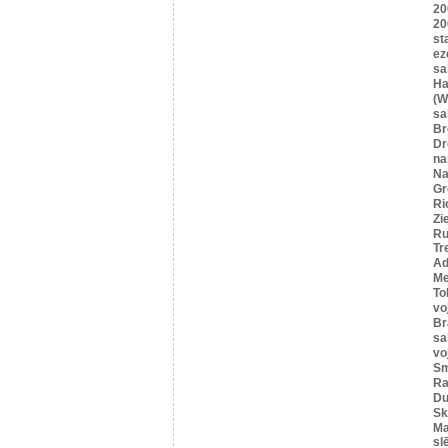
20
20
st
ez
sa
Ha
(W
sa
B
Dr
n
Na
Gr
Ri
Zi
Ru
Tr
Ad
Me
To
vo
Br
sa
vo
Sm
Ra
Du
Sk
Ma
sl