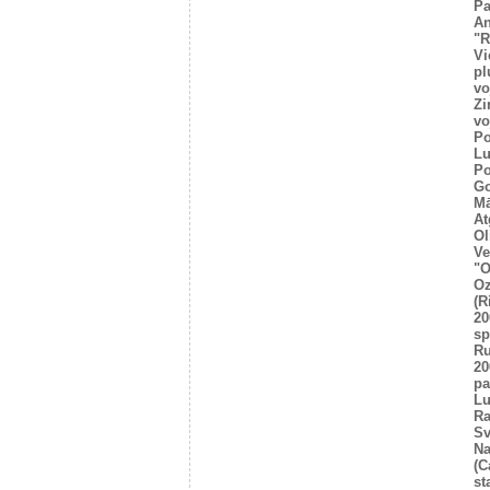
Pa
An
"R
Vi
pl
vo
Zi
vo
Po
Lu
Po
Go
Mā
At
Ol
Ve
"O
Oz
(R
20
sp
R
20
pa
Lu
Ra
Sv
Na
(C
st