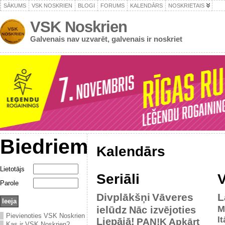
SĀKUMS
VSK NOSKRIEN
BLOGI
FORUMS
KALENDĀRS
NOSKRIETAIS
VSK Noskrien
Galvenais nav uzvarēt, galvenais ir noskriet
Biedriem
Kalendārs
Lietotājs
Seriāli
V
Parole
Divplākšņi
Vāveres
L
ielūdz
M
Nāc izvējoties
Pievienoties VSK Noskrien
It
Liepājā!
PAN!K
Apkārt
Kas ir VSK Noskrien?