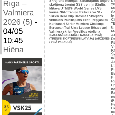
p
Skrējiens nedēļas izaicinājums
Stipro
Rīga –
2
skrējiena treniņi
SS7 treniņi
Bānītis
Mi
Mītava
UTMB® World Series
LVS
Valmiera
Š
kauss
NRR treniņi
Trailo Kalvė
S! -
In
Skrien
Hero Cup
Drosmes Skrējiens
2026 (5)
-
Č
virtuālais izaicinājums
Eesti Trepijooksu
"
Karikasari
Skrien Valmiera
Challenge
Em
European Trail Ultra League
Bērzes apļi
04/05
M
Valmiera skrien
Veselības otrdiena
Az
{SACENSĪBU SERIĀLI, KAUSI LATVIJĀ}
10:45
{TRENIŅI, KOPTRENIŅI LATVIJĀ}
{ĀRZEMĒS
Da
/ VISĀ PASAULĒ}
Rū
Vi
Hiēna
Ķī
S
Ik
An
L
Pl
Be
Fr
R
U
no
Ba
no
(P
Pe
Ha
Il