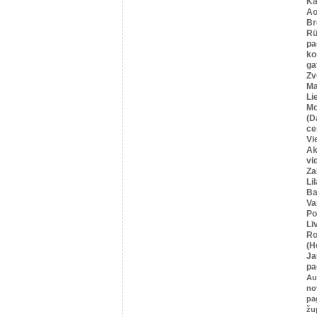
Ka
Ao
Br
Rū
pa
ko
ga
Zv
Ma
Li
Mo
(D
ce
Vi
Ak
vi
Za
Li
Ba
Va
Po
Lī
Ro
(H
Ja
pa
Au
no
pa
žu