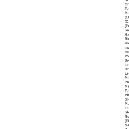
Or
To
Mu
(E
(C
(P
S
Ha
Bi
Ri
ma
ma
Vo
Sw
ez
Br
Le
Mi
Pa
Ma
To
Vi
(B
Ma
La
St
Re
(E
Na