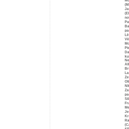
Mū
(M
Ja
(E
no
Pa
Ba
pa
Lē
Vē
M
Pi
Da
ku
Ne
Al
Br
La
Ze
Ol
Nī
Za
pa
Si
Fr
Me
Je
Kr
Ra
(C
SP