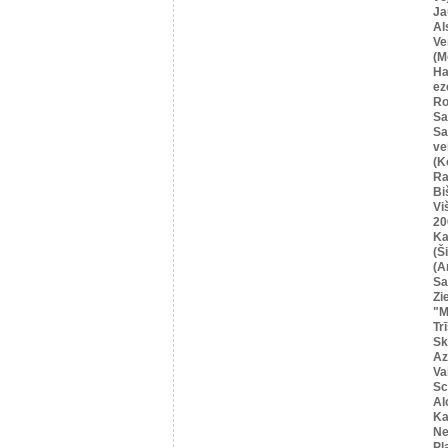
Ja
Al
Ve
(M
Ha
ez
Ro
Sa
Sa
ve
(K
Ra
Bi
Vi
20
Ka
(Ši
(A
Sa
Zi
"M
Tr
Sk
Az
Va
Sc
Al
Ka
Ne
Pļ