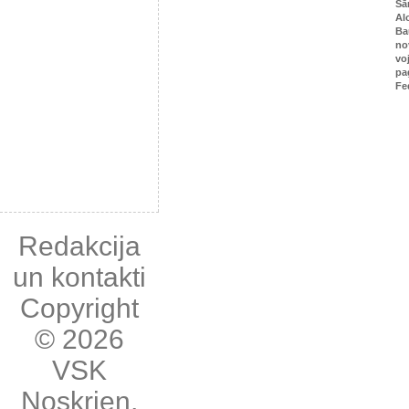
Sā
Al
Ba
no
vo
pa
Fe
Redakcija
un kontakti
Copyright
© 2026
VSK
Noskrien
,