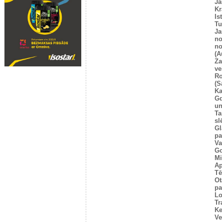
Ja
Kr
Is
T
Ja
no
no
(A
Za
ve
Ro
(S
Ka
G
un
Ta
sl
Gl
pa
Va
Go
Mi
Ap
Tē
Ot
pa
Lo
Tr
Ke
Ve