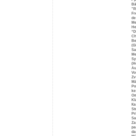
Bā
"R
Fr
de
Me
He
“
Ch
Be
(G
Sa
M
Sy
(H
Au
Vo
Zv
Mä
Po
ke
O
Kl
Ка
St
Pr
Sa
Za
pa
da