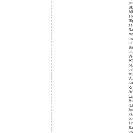
pa
Sk
Al
Tbi
Rī
sa
Na
Ne
mo
Le
So
La
Ve
Mī
pa
ez
Mi
Va
Ka
Kr
Br
Ļa
Me
(L
Au
ka
pa
Ti
Sa
vo