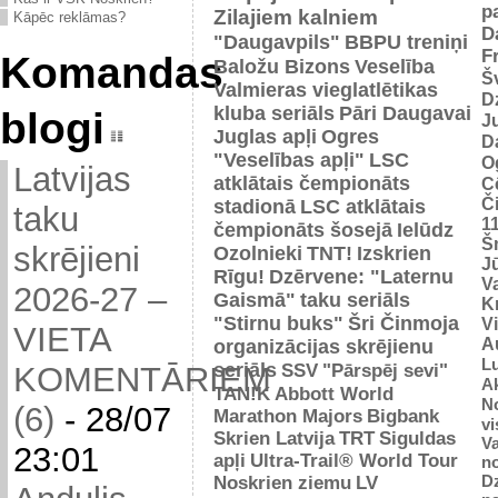
p
Zilajiem kalniem
Kāpēc reklāmas?
D
"Daugavpils"
BBPU treniņi
F
Komandas
Baložu Bizons
Veselība
Š
Valmieras vieglatlētikas
D
kluba seriāls
Pāri Daugavai
blogi
J
Juglas apļi
Ogres
D
"Veselības apļi"
LSC
O
Latvijas
atklātais čempionāts
C
Č
stadionā
LSC atklātais
taku
1
čempionāts šosejā
Ielūdz
Š
skrējieni
Ozolnieki
TNT!
Izskrien
J
Rīgu!
Dzērvene: "Laternu
Va
2026-27 –
Gaismā"
taku seriāls
Kr
"Stirnu buks"
Šri Činmoja
V
VIETA
Au
organizācijas skrējienu
L
seriāls
SSV
"Pārspēj sevi"
KOMENTĀRIEM
Ak
TAN!K
Abbott World
No
(6)
-
28/07
Marathon Majors
Bigbank
vi
Skrien Latvija
TRT
Siguldas
Va
23:01
apļi
Ultra-Trail® World Tour
n
D
Noskrien ziemu
LV