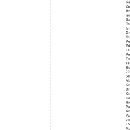
Ke
Z
A
no
Sa
Ja
Ģi
G
Hī
Ve
Ed
La
Pe
Fo
ez
Be
20
Sl
Ab
Ko
B
Ko
Ça
Ri
Pa
Ad
Va
vo
Lo
Mo