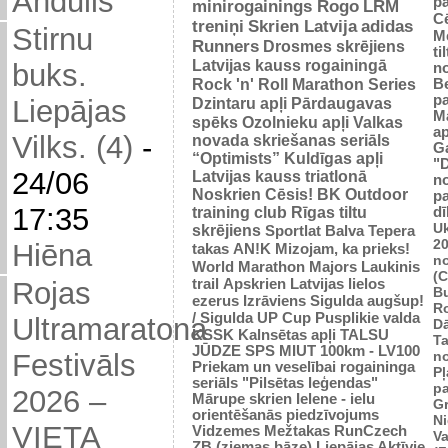
Andulis
p
minirogainings Rogo
LRM
C
treniņi
Skrien Latvija
adidas
Stirnu
M
Runners
Drosmes skrējiens
ti
Latvijas kauss rogainingā
buks.
n
Rock 'n' Roll Marathon Series
Be
p
Dzintaru apļi
Pārdaugavas
Liepājas
M
spēks
Ozolnieku apļi
Valkas
ap
Vilks. (4)
-
novada skriešanas seriāls
G
“Optimists”
Kuldīgas apļi
"
24/06
Latvijas kauss triatlonā
n
Noskrien Cēsis!
BK
Outdoor
p
17:35
training club
Rīgas tiltu
dī
Uk
skrējiens
Sportlat Balva
Tepera
2
Hiēna
takas
AN!K
Mizojam, ka prieks!
n
World Marathon Majors
Laukinis
(
trail
Apskrien Latvijas lielos
Rojas
B
ezerus
Izrāviens
Sigulda augšup!
R
/ Sigulda UP Cup
Pusplikie valda
Ultramaratona
D
KSSK
Kalnsētas apļi
TALSU
Ta
JŪDZE
SPS
MIUT
100km - LV100
n
Festivāls
Priekam un veselībai
rogaininga
Pļ
seriāls "Pilsētas leģendas"
p
2026 –
Mārupe skrien
Ielene - ielu
Gr
orientēšanās piedzīvojums
N
VIETA
Vidzemes Mežtakas
RunCzech
Va
ZB (ziemas bāze)
Liepājas Aktīvie