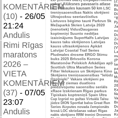
(Z
vakari
Alūksnes pavasaris
atlase
KOMENTĀRIEM
R
IAU Pasaules kausam 50 km
LSC
B
treniņsacensības
Nakts skrējieni
Di
(10)
-
26/05
Ultrajooksu seeriavõistlus
"B
Lietuvos bėgimo taurė
Parkrun 5k
P
21:24
Mežaparkā
Skrien Latvija 2020
J
(nenotiek)
VidusDaugavas
n
Andulis
koptreniņi
Suunto nedēļas
Do
izaicinājums
SuperHalfs
Latvijas
Zi
kauss taku skrējienos
Latvijas
Rimi Rīgas
D
kauss ultraskrējienos
Apkārt
(V
Latvijai
Coastal Trail Series
L
maratons
Pludmales drosme
ERGO Stirnu
m
buks 2025
Brīvsolis
Korona
(P
2026 –
Maratonów Polskich
Arkādijas apļi
l
Scottish Ultra Marathon Series
p
VIETA
Filter Velokauss un Skrējiens
Kino
M
Skrējiens
treniņsacensības “Ielūdz
M
Ozolnieki”
Vakara skrējieni pa
KOMENTĀRIEM
R
Rīgu
A2 ziemas duatlons
2
piedzīvojumu sacensību seriāls
Ķ
(37)
-
07/05
xRace
Izskrienam Rīgas parkus
N
Tipiskais koptreniņš
Spain Ultra
V
Cup
Izgrūd no gultas
Virtuālā Talsu
23:07
Br
jūdze
DION Sportlat balva
Great Run
D
Series
Aizputes novada čempionāts
Andulis
J
krosā
LOC skriešanas vakari
Rīgas
K
nakts skrējiens
RRM treniņi
Drosmes