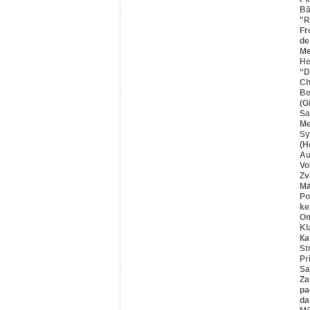
Bā
"R
Fr
de
Me
He
“
Ch
Be
(G
Sa
M
Sy
(H
Au
Vo
Zv
Mä
Po
ke
O
Kl
Ка
St
Pr
Sa
Za
pa
da