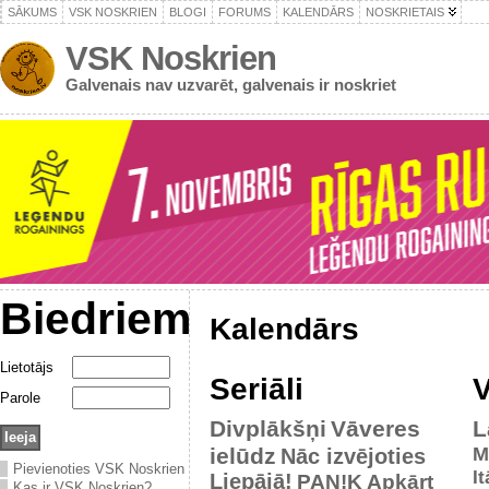
SĀKUMS
VSK NOSKRIEN
BLOGI
FORUMS
KALENDĀRS
NOSKRIETAIS
VSK Noskrien
Galvenais nav uzvarēt, galvenais ir noskriet
Biedriem
Kalendārs
Lietotājs
Seriāli
V
Parole
Divplākšņi
Vāveres
L
ielūdz
M
Nāc izvējoties
Pievienoties VSK Noskrien
It
Liepājā!
PAN!K
Apkārt
Kas ir VSK Noskrien?