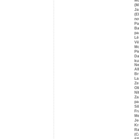
Mū
(M
Ja
(E
no
Pa
Ba
pa
Lē
Vē
M
Pi
Da
ku
Ne
Al
Br
La
Ze
Ol
Nī
Za
pa
Si
Fr
Me
Je
Kr
Ra
(C
SP