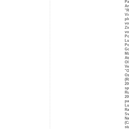
Pa
An
"R
Vi
pl
vo
Zi
vo
Po
Lu
Po
Go
Mā
At
Ol
Ve
"O
Oz
(R
20
sp
R
20
pa
Lu
Ra
Sv
Na
(C
st