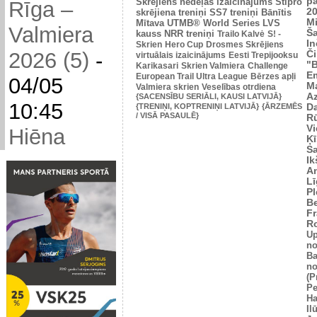
p
Skrējiens nedēļas izaicinājums
Stipro
Rīga –
2
skrējiena treniņi
SS7 treniņi
Bānītis
Mi
Mītava
UTMB® World Series
LVS
Valmiera
Š
kauss
NRR treniņi
Trailo Kalvė
S! -
In
Skrien
Hero Cup
Drosmes Skrējiens
2026 (5)
-
Č
virtuālais izaicinājums
Eesti Trepijooksu
"
Karikasari
Skrien Valmiera
Challenge
Em
European Trail Ultra League
Bērzes apļi
04/05
M
Valmiera skrien
Veselības otrdiena
Az
{SACENSĪBU SERIĀLI, KAUSI LATVIJĀ}
10:45
{TRENIŅI, KOPTRENIŅI LATVIJĀ}
{ĀRZEMĒS
Da
/ VISĀ PASAULĒ}
Rū
Vi
Hiēna
Ķī
S
Ik
An
L
Pl
Be
Fr
R
U
no
Ba
no
(P
Pe
Ha
Il