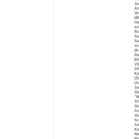
Ja
Al
Ve
(M
Ha
ez
Ro
Sa
Sa
ve
(K
Ra
Bi
Vi
20
Ka
(Ši
(A
Sa
Zi
"M
Tr
Sk
Az
Va
Sc
Al
Ka
Ne
Pļ