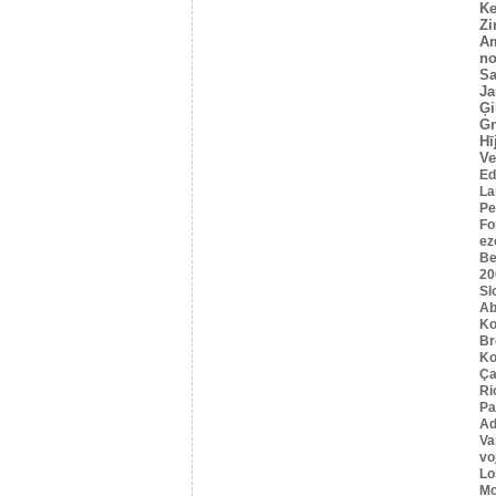
Ke
Z
A
no
Sa
Ja
Ģi
G
Hī
Ve
Ed
La
Pe
Fo
ez
Be
20
Sl
Ab
Ko
B
Ko
Ça
Ri
Pa
Ad
Va
vo
Lo
Mo