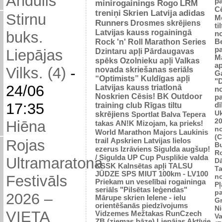
Andulis
p
minirogainings Rogo
LRM
C
treniņi
Skrien Latvija
adidas
Stirnu
M
Runners
Drosmes skrējiens
ti
Latvijas kauss rogainingā
buks.
n
Rock 'n' Roll Marathon Series
Be
p
Dzintaru apļi
Pārdaugavas
Liepājas
M
spēks
Ozolnieku apļi
Valkas
ap
Vilks. (4)
-
novada skriešanas seriāls
G
“Optimists”
Kuldīgas apļi
"
24/06
Latvijas kauss triatlonā
n
Noskrien Cēsis!
BK
Outdoor
p
17:35
training club
Rīgas tiltu
dī
Uk
skrējiens
Sportlat Balva
Tepera
2
Hiēna
takas
AN!K
Mizojam, ka prieks!
n
World Marathon Majors
Laukinis
(
trail
Apskrien Latvijas lielos
Rojas
B
ezerus
Izrāviens
Sigulda augšup!
R
/ Sigulda UP Cup
Pusplikie valda
Ultramaratona
D
KSSK
Kalnsētas apļi
TALSU
Ta
JŪDZE
SPS
MIUT
100km - LV100
n
Festivāls
Priekam un veselībai
rogaininga
Pļ
seriāls "Pilsētas leģendas"
p
2026 –
Mārupe skrien
Ielene - ielu
Gr
orientēšanās piedzīvojums
N
VIETA
Vidzemes Mežtakas
RunCzech
Va
ZB (ziemas bāze)
Liepājas Aktīvie