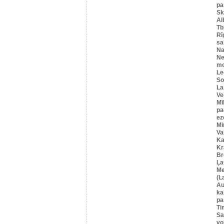
pa
Sk
Al
Tbi
Rī
sa
Na
Ne
mo
Le
So
La
Ve
Mī
pa
ez
Mi
Va
Ka
Kr
Br
Ļa
Me
(L
Au
ka
pa
Ti
Sa
vo