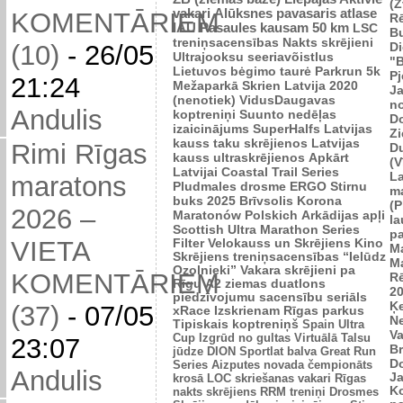
(Z
vakari
Alūksnes pavasaris
atlase
KOMENTĀRIEM
R
IAU Pasaules kausam 50 km
LSC
B
treniņsacensības
Nakts skrējieni
Di
(10)
-
26/05
Ultrajooksu seeriavõistlus
"B
Lietuvos bėgimo taurė
Parkrun 5k
P
21:24
Mežaparkā
Skrien Latvija 2020
J
(nenotiek)
VidusDaugavas
n
Andulis
koptreniņi
Suunto nedēļas
Do
izaicinājums
SuperHalfs
Latvijas
Zi
kauss taku skrējienos
Latvijas
Rimi Rīgas
D
kauss ultraskrējienos
Apkārt
(V
Latvijai
Coastal Trail Series
L
maratons
Pludmales drosme
ERGO Stirnu
m
buks 2025
Brīvsolis
Korona
(P
2026 –
Maratonów Polskich
Arkādijas apļi
l
Scottish Ultra Marathon Series
p
VIETA
Filter Velokauss un Skrējiens
Kino
M
Skrējiens
treniņsacensības “Ielūdz
M
Ozolnieki”
Vakara skrējieni pa
KOMENTĀRIEM
R
Rīgu
A2 ziemas duatlons
2
piedzīvojumu sacensību seriāls
Ķ
(37)
-
07/05
xRace
Izskrienam Rīgas parkus
N
Tipiskais koptreniņš
Spain Ultra
V
Cup
Izgrūd no gultas
Virtuālā Talsu
23:07
Br
jūdze
DION Sportlat balva
Great Run
D
Series
Aizputes novada čempionāts
Andulis
J
krosā
LOC skriešanas vakari
Rīgas
K
nakts skrējiens
RRM treniņi
Drosmes