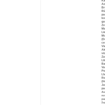
Ka
Ao
Br
Rū
pa
ko
ga
Zv
Ma
Li
Mo
(D
ce
Vi
Ak
vi
Za
Li
Ba
Va
Po
Lī
Ro
(H
Ja
pa
Au
no
pa
žu