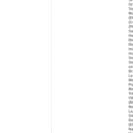
Or
To
Mu
(E
(C
(P
S
Ha
Bi
Ri
ma
ma
Vo
Sw
ez
Br
Le
Mi
Pa
Ma
To
Vi
(B
Ma
La
St
Re
(E
Na