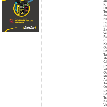
Ja
Kr
Is
T
Ja
no
no
(A
Za
ve
Ro
(S
Ka
G
un
Ta
sl
Gl
pa
Va
Go
Mi
Ap
Tē
Ot
pa
Lo
Tr
Ke
Ve