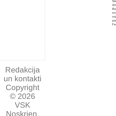
Sā
Al
Ba
no
vo
pa
Fe
Redakcija
un kontakti
Copyright
© 2026
VSK
Noskrien
,