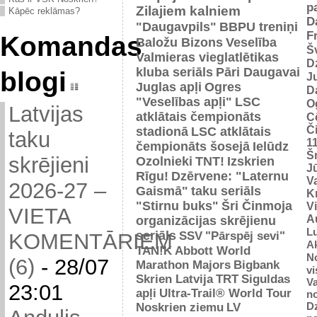
p
Zilajiem kalniem
Kāpēc reklāmas?
D
"Daugavpils"
BBPU treniņi
F
Komandas
Baložu Bizons
Veselība
Š
Valmieras vieglatlētikas
D
kluba seriāls
Pāri Daugavai
blogi
J
Juglas apļi
Ogres
D
"Veselības apļi"
LSC
O
Latvijas
atklātais čempionāts
C
Č
stadionā
LSC atklātais
taku
1
čempionāts šosejā
Ielūdz
Š
skrējieni
Ozolnieki
TNT!
Izskrien
J
Rīgu!
Dzērvene: "Laternu
Va
2026-27 –
Gaismā"
taku seriāls
Kr
"Stirnu buks"
Šri Činmoja
V
VIETA
Au
organizācijas skrējienu
L
seriāls
SSV
"Pārspēj sevi"
KOMENTĀRIEM
Ak
TAN!K
Abbott World
No
(6)
-
28/07
Marathon Majors
Bigbank
vi
Skrien Latvija
TRT
Siguldas
Va
23:01
apļi
Ultra-Trail® World Tour
n
D
Noskrien ziemu
LV