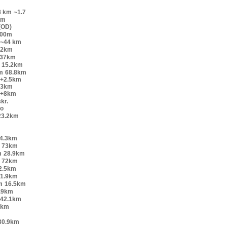
8 km
~1.7
km
(OD)
200m
~44 km
52km
.37km
15.2km
m
68.8km
o+2.5km
+3km
o+8km
kr.
lo
23.2km
4.3km
73km
m
28.9km
72km
2.5km
1.9km
m
16.5km
.9km
42.1km
9km
30.9km