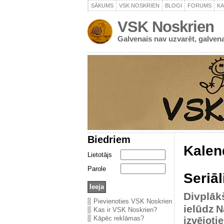
SĀKUMS
VSK NOSKRIEN
BLOGI
FORUMS
K
VSK Noskrien
Galvenais nav uzvarēt, galvena
Biedriem
Kalen
Lietotājs
Parole
Seriāl
Divplāk
Pievienoties VSK Noskrien
ielūdz
N
Kas ir VSK Noskrien?
Kāpēc reklāmas?
izvējoti