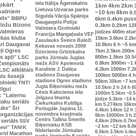
iela
Itālija
Āgenskalns
pkārt
1km
4km
2km
Lietuva
Uzvaras parks
 kalniem
~10 km
8km
0.
Sigulda
Vācija
Spānija
ils"
BBPU
6km
0.4km
pus
Daugavpils
Polija
ložu Bizons
0.3km
0.2km
12
Valmiera
Ozolnieki
Valmieras
jūdzes
400m
stu
Francija
Mangaļsala
VEF
tikas kluba
15km
3.6km
2.2k
Zasulauks
Šveice
Baloži
ri Daugavai
10.8km
6 h
~5 k
Ķekavas novads 2009
ļi
Ogres
7km
2.5km
200m
Dzirciems
Grīziņkalna
s apļi"
LSC
800m
1.5km
10.5
parks
Jūrmala
Juglas
0.8km
3000m
~1 
 čempionāts
mežs
ASV
Apvienotā
Karaliste
J. Daliņa
4.2km
1500m
7.2
LSC atklātais
stadions
Daugavas
100km
5000m
4 h
ts šosejā
stadions
Ogres stadions
50km
30km
~7 k
olnieki
TNT!
Jugla
Biķernieku mežs
10.5km
2 h
24 h
6
Rīgu!
Cēsis
Kalnciema iela
1000m
5.5km
~0.
: "Laternu
Jelgava
Imanta
jūdze
5.3km
~14 
taku seriāls
Čiekurkalns
Kuldīga
km
5.274km
16km
uks"
Šri
Portugāle
Japāna
11.
4.4km
14km
12 h
organizācijas
novembra krastmala
9km
10000m
3 h
2
Centrs
Tallina
Šmerlis
 seriāls
SSV
4.8km
20km
0.7k
Biķernieku KSB
~2 km
~12 km
8.8
evi"
TAN!K
Nīderlande
Jūrmalas
6.5km
3.5km
5.4k
rld Marathon
parks
Ventspils
Kanāda