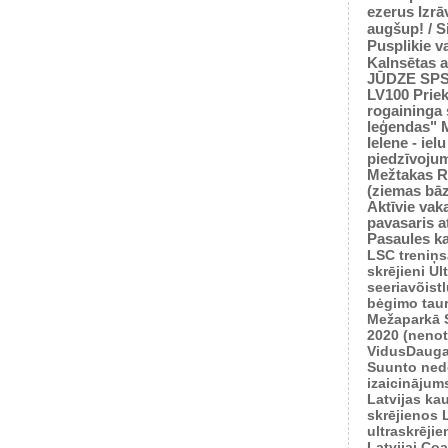
ezerus
Izrā
augšup! / 
Pusplikie v
Kalnsētas a
JŪDZE
SP
LV100
Prie
rogaininga 
leģendas"
Ielene - iel
piedzīvoju
Mežtakas
R
(ziemas bā
Aktīvie vaka
pavasaris
a
Pasaules k
LSC treniņ
skrējieni
Ul
seeriavõist
bėgimo tau
Mežaparkā
2020 (nenot
VidusDauga
Suunto ned
izaicinājum
Latvijas ka
skrējienos
ultraskrēji
Latvijai
Coas