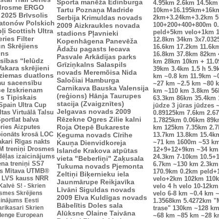
Sporta manēža
Edinburga
4.95km
2.6km
14.5km
drosme
ERGO
Tartu
Poznaņa
Madride
10km+16.195km+16k
 2025
Brīvsolis
Serbija
Krimuldas novads
2km+3.24km+3.2km
5
atonów Polskich
100+200+400+800m
0
2009
Aizkraukles novada
ļi
Scottish Ultra
peld+5km velo+1km
stadions
Pļavnieki
eries
Filter
12.8km
34km
3x7.03
Kopenhāgena
Panevēža
n Skrējiens
16.6km
17.2km
11.6k
Ādažu pagasts
Iecava
ens
16.8km
37.8km
82km
Pasvale
Arkādijas parks
sības “Ielūdz
km
28km
10km + 11.
Grīziņkalns
Salaspils
Vakara skrējieni
39km
3.4km
1.5 h
5.9
novads
Meremõisa
Nida
ziemas duatlons
km
~0.8 km
11.9km
~
Saločiai
Hamburga
mu sacensību
~27 km
~2.5 km
~80 
Carnikava
Bauska
Valensija
ce
Izskrienam
km
~110 km
3.8km
5
(reģions)
Hānja
Taurupes
us
Tipiskais
63.3km
86km
35.4km
stacija (Zvaigznītes)
Spain Ultra Cup
jūdze
3 jūras jūdzes
Jelgavas novads 2009
ltas
Virtuālā Talsu
0.89125km
7.6km
2.6
Rēzekne
Ogres Zilie kalni
portlat balva
1.7825km
0.06km
89k
ries
Aizputes
Roja
Otepē
Bukareste
km
125km
7.35km
2.
ionāts krosā
LOC
Ķeguma novads
Cīrihe
13.7km
13.8km
15.4k
akari
Rīgas nakts
Kauņa
Dienvidkoreja
~71 km
1600m
~53 k
 treniņi
Drosmes
12+9+12+9km
~34 km
Islande
Krakova
atpūtas
dēļas izaicinājums
24.3km
7-10km
10.5+
vieta "Beberliņi"
Zaķusala
ena treniņi
SS7
6.7km
~130 km
2.3km
Tukuma novads
Pjemonta
s
Mītava
UTMB®
170.9km
0.2km peld+
Zeltiņi
Biķernieku iela
LVS kauss
NRR
velo+2km
102km
110
Jaunmārupe
Reikjavīka
 Kalvė
S! - Skrien
velo
4 h velo
10-12km
Līvāni
Siguldas novads
smes Skrējiens
velo
6-8 km
~0.4 km
~
2009
Elva
Kuldīgas novads
icinājums
Eesti
1.3568km
5.4272km
"
Bābelītis
Doles sala
arikasari
Skrien
trase"
130km
~128 k
Alūksne
Olaine
Taivāna
lenge European
~68 km
~85 km
~28 