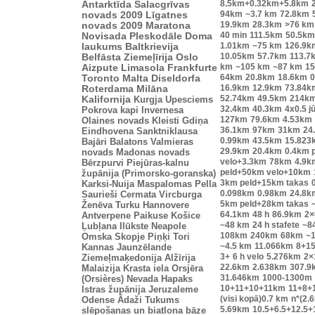
8.5km+0.32km+5.8km
Antarktīda
Salacgrīvas
94km
~3.7 km
72.8km
novads 2009
Līgatnes
19.9km
28.3km
>76 km
novads 2009
Maratona
40 min
111.5km
50.5km
Novisada
Pleskodāle
Doma
1.01km
~75 km
126.9k
laukums
Baltkrievija
10.05km
57.7km
113.7
Belfāsta
Ziemeļīrija
Oslo
km
~105 km
~87 km
15
Aizpute
Limasola
Frankfurte
64km
20.8km
18.6km
0
Toronto
Malta
Diseldorfa
16.9km
12.9km
73.84k
Roterdama
Milāna
52.74km
49.5km
214k
Kalifornija
Kurgja
Upesciems
32.4km
40.3km
4x0.5 j
Pokrova kapi
Invernesa
127km
79.6km
4.53km
Olaines novads
Kleisti
Gdiņa
36.1km
97km
31km
24
Eindhovena
Sanktniklausa
0.99km
43.5km
15.823
Bajāri
Balatons
Valmieras
29.9km
20.4km
0.4km 
novads
Madonas novads
velo+3.3km
78km
4.9k
Bērzpurvi
Piejūras-kalnu
peld+50km velo+10km
župānija (Primorsko-goranska)
3km peld+15km takas
Karksi-Nuija
Maspalomas
Pella
0.098km
0.98km
24.8k
Saurieši
Cermata
Vircburga
5km peld+28km takas
Ženēva
Turku
Hannovere
64.1km
48 h
86.9km
2×
Antverpene
Paikuse
Košice
~48 km
24 h stafete
~8
Ļubļana
Ilūkste
Neapole
108km
240km
68km
~1
Omska
Skopje
Piņķi
Tori
~4.5 km
11.066km
8+1
Kannas
Jaunzēlande
3+
6 h velo
5.276km
2×
Ziemeļmaķedonija
Alžīrija
22.6km
2.638km
307.9
Malaizija
Krasta iela
Orsjēra
31.646km
1000-1300m
(Orsières)
Nevada
Hapaks
10+11+10+11km
11+8+
Istras župānija
Jeruzaleme
(visi kopā)0.7 km
n*(2.
Odense
Ādaži
Tukums
5.69km
10.5+6.5+12.5+
slēpošanas un biatlona bāze