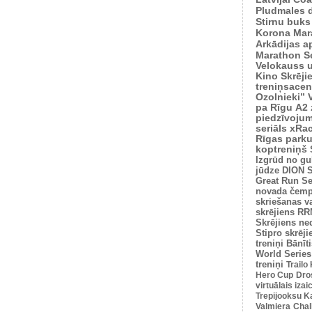
Pludmales 
Stirnu buks
Korona Mar
Arkādijas ap
Marathon S
Velokauss u
Kino Skrēji
treniņsacen
Ozolnieki”
pa Rīgu
A2 
piedzīvoju
seriāls xRa
Rīgas park
koptreniņš
Izgrūd no gu
jūdze
DION S
Great Run Se
novada čemp
skriešanas v
skrējiens
RRM
Skrējiens ne
Stipro skrēji
treniņi
Bānīti
World Series
treniņi
Trailo
Hero Cup
Dro
virtuālais iza
Trepijooksu K
Valmiera
Chal