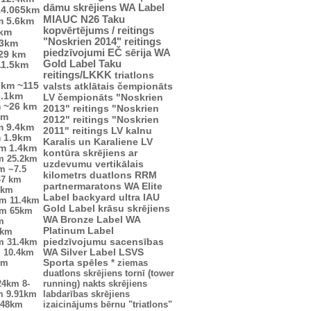
dāmu skrējiens
WA Label
14.065km
MIAUC
N26
Taku
m
5.6km
kopvērtējums / reitings
4km
"Noskrien 2014" reitings
.3km
piedzīvojumi
EČ
sērija
WA
29 km
Gold Label
Taku
11.5km
reitings/LKKK
triatlons
7km
~115
valsts atklātais čempionāts
3.1km
LV čempionāts
"Noskrien
m
~26 km
2013" reitings
"Noskrien
km
2012" reitings
"Noskrien
m
9.4km
2011" reitings
LV kalnu
m
1.9km
Karalis un Karaliene
LV
km
1.4km
kontūra
skrējiens ar
m
25.2km
uzdevumu
vertikālais
km
~7.5
kilometrs
duatlons
RRM
47 km
partnermaratons
WA Elite
2km
Label
backyard ultra
IAU
km
11.4km
Gold Label
krāsu skrējiens
km
65km
WA Bronze Label
WA
m
Platinum Label
5km
piedzīvojumu sacensības
m
31.4km
m
10.4km
WA Silver Label
LSVS
km
Sporta spēles
*
ziemas
duatlons
skrējiens tornī (tower
24km
8-
running)
nakts skrējiens
m
9.91km
labdarības skrējiens
.48km
izaicinājums
bērnu "triatlons"