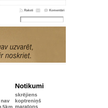
Raksti
Komentāri
Notikumi
skrējiens
nav
koptreniņš
maratons
m
5km