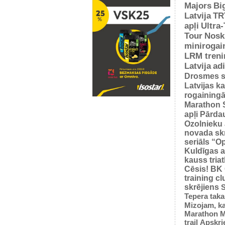
Majors
Bi
Latvija
TR
apļi
Ultra
Tour
Nosk
minirogai
LRM treni
Latvija
ad
Drosmes s
Latvijas k
rogaining
Marathon 
apļi
Pārda
Ozolnieku 
novada sk
seriāls “O
Kuldīgas a
kauss tria
Cēsis!
BK
training cl
skrējiens
S
Tepera taka
Mizojam, ka
Marathon M
trail
Apskrie