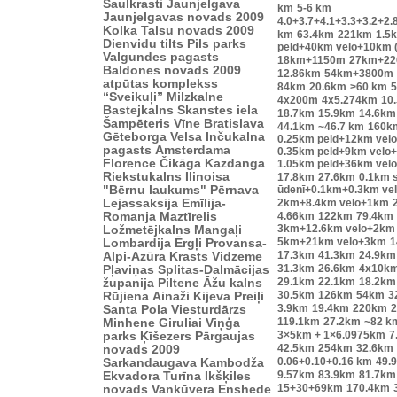
Saulkrasti
Jaunjelgava
km
5-6 km
Jaunjelgavas novads 2009
4.0+3.7+4.1+3.3+3.2+2.
Kolka
Talsu novads 2009
km
63.4km
221km
1.5
Dienvidu tilts
Pils parks
peld+40km velo+10km 
Valgundes pagasts
18km+1150m
27km+2
Baldones novads 2009
12.86km
54km+3800m
atpūtas komplekss
84km
20.6km
>60 km
“Sveikuļi”
Milzkalne
4x200m
4x5.274km
10
Bastejkalns
Skanstes iela
18.7km
15.9km
14.6km
Šampēteris
Vīne
Bratislava
44.1km
~46.7 km
160k
Gēteborga
Velsa
Inčukalna
0.25km peld+12km vel
pagasts
Amsterdama
0.35km peld+9km velo
Florence
Čikāga
Kazdanga
1.05km peld+36km vel
Riekstukalns
Ilinoisa
17.8km
27.6km
0.1km s
"Bērnu laukums"
Pērnava
ūdenī+0.1km+0.3km ve
Lejassaksija
Emīlija-
2km+8.4km velo+1km
Romanja
Maztīrelis
4.66km
122km
79.4km
3km+12.6km velo+2km
Ložmetējkalns
Mangaļi
5km+21km velo+3km
1
Lombardija
Ērgļi
Provansa-
17.3km
41.3km
24.9km
Alpi-Azūra Krasts
Vidzeme
31.3km
26.6km
4x10k
Pļaviņas
Splitas-Dalmācijas
29.1km
22.1km
18.2km
županija
Piltene
Āžu kalns
30.5km
126km
54km
3
Rūjiena
Ainaži
Kijeva
Preiļi
3.9km
19.4km
220km
2
Santa Pola
Viesturdārzs
119.1km
27.2km
~82 k
Minhene
Giruliai
Viņģa
3×5km + 1×6.0975km
7
parks
Ķīšezers
Pārgaujas
42.5km
254km
32.6km
novads 2009
0.06+0.10+0.16 km
49.
Sarkandaugava
Kambodža
9.57km
83.9km
81.7km
Ekvadora
Turīna
Ikšķiles
15+30+69km
170.4km
novads
Vankūvera
Enshede