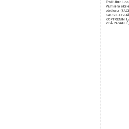
Trail Ultra Le
Valmiera skri
otrdiena
{SAC
KAUSI LATVIJĀ
KOPTRENIŅI L
VISĀ PASAULĒ