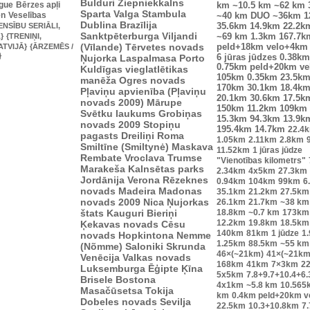
Bulduri
Ziepniekkalns
ague
Bērzes apļi
km
~10.5 km
~62 km
Sparta
Valga
Stambula
en
Veselības
~40 km
DUO ~36km
1
Dublina
Brazīlija
ENSĪBU SERIĀLI,
35.6km
14.9km
22.2k
Sanktpēterburga
Viljandi
}
{TRENIŅI,
~69 km
1.3km
167.7k
(Vīlande)
Tērvetes novads
ATVIJĀ}
{ĀRZEMĒS /
peld+18km velo+4km
}
Ņujorka
Laspalmasa
Porto
6 jūras jūdzes
0.38km
0.75km peld+20km v
Kuldīgas vieglatlētikas
105km
0.35km
23.5k
manēža
Ogres novads
170km
30.1km
18.4k
Pļaviņu apvienība (Pļaviņu
20.1km
30.6km
17.5k
novads 2009)
Mārupe
150km
11.2km
109km
Svētku laukums
Grobiņas
15.3km
94.3km
13.9k
novads 2009
Stopiņu
195.4km
14.7km
22.4
pagasts
Dreiliņi
Roma
1.05km
2.11km
2.8km
Smiltīne (Smiltynė)
Maskava
11.52km
1 jūras jūdze
Rembate
Vroclava
Trumse
"Vienotības kilometrs"
Marakeša
Kalnsētas parks
2.34km
4x5km
27.3km
Jordānija
Verona
Rēzeknes
0.94km
104km
99km
6
novads
Madeira
Madonas
35.1km
21.2km
27.5km
novads 2009
Nica
Ņujorkas
26.1km
21.7km
~38 km
štats
Kauguri
Bieriņi
18.8km
~0.7 km
173km
12.2km
19.8km
18.5km
Ķekavas novads
Cēsu
140km
81km
1 jūdze
1
novads
Hopkintona
Nemme
1.25km
88.5km
~55 km
(Nõmme)
Saloniki
Skrunda
46×(~21km)
41×(~21km
Venēcija
Valkas novads
168km
41km
7×3km
2
Luksemburga
Ēģipte
Ķīna
5x5km
7.8+9.7+10.4+6
Brisele
Bostona
4x1km
~5.8 km
10.565
Masačūsetsa
Tokija
km
0.4km peld+20km 
Dobeles novads
Sevilja
22.5km
10.3+10.8km
7.