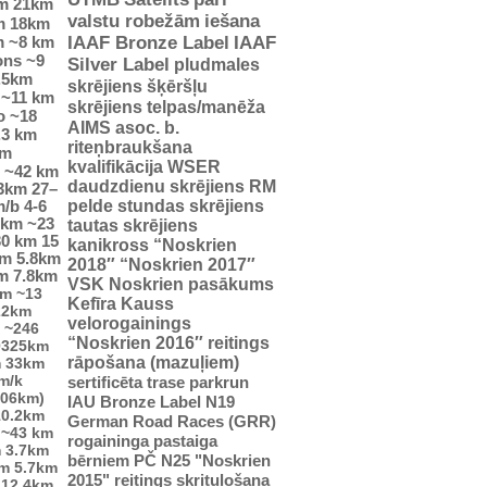
m
21km
valstu robežām
iešana
m
18km
m
~8 km
IAAF Bronze Label
IAAF
ons
~9
Silver Label
pludmales
.5km
skrējiens
šķēršļu
~11 km
skrējiens
telpas/manēža
o
~18
AIMS asoc. b.
.3 km
riteņbraukšana
km
kvalifikācija WSER
~42 km
daudzdienu skrējiens
RM
23km
27–
pelde
stundas skrējiens
m/b
4-6
5km
~23
tautas skrējiens
30 km
15
kanikross
“Noskrien
km
5.8km
2018″
“Noskrien 2017″
m
7.8km
VSK Noskrien pasākums
km
~13
Kefīra Kauss
22km
velorogainings
~246
“Noskrien 2016″ reitings
0325km
rāpošana (mazuļiem)
m
33km
m/k
sertificēta trase
parkrun
706km)
IAU Bronze Label
N19
10.2km
German Road Races (GRR)
~43 km
rogaininga pastaiga
m
3.7km
bērniem
PČ
N25
"Noskrien
km
5.7km
2015" reitings
skrituļošana
12.4km