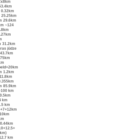
2x8km
53.4km
0.32km
25.25km
m
29.6km
km
~124
.8km
.27km
m
m
31.2km
ūras jūdze
43.7km
.75km
km
peld+20km
m
1.2km
11.8km
0.355km
m
85.9km
~100 km
0.5km
4 km
.5 km
5+7+12km
10km
km
0.44km
10+12.5+
6km)
12.7 km