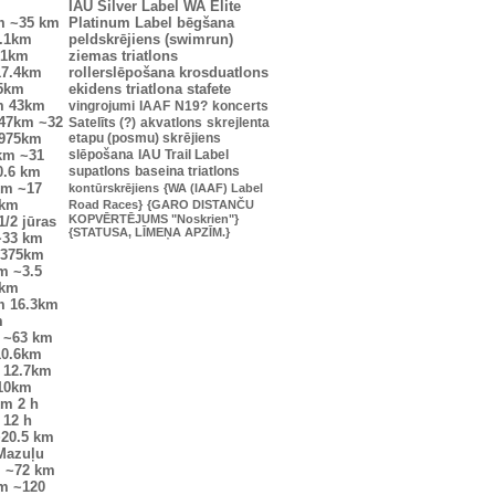
IAU Silver Label
WA Elite
m
~35 km
Platinum Label
bēgšana
.1km
peldskrējiens (swimrun)
.1km
ziemas triatlons
17.4km
rollerslēpošana
krosduatlons
25km
ekidens
triatlona stafete
m
43km
vingrojumi
IAAF
N19?
koncerts
47km
~32
Satelīts (?)
akvatlons
skrejlenta
0975km
etapu (posmu) skrējiens
km
~31
slēpošana
IAU Trail Label
0.6 km
supatlons
baseina triatlons
km
~17
kontūrskrējiens
{WA (IAAF) Label
6km
Road Races}
{GARO DISTANČU
KOPVĒRTĒJUMS "Noskrien"}
1/2 jūras
{STATUSA, LĪMEŅA APZĪM.}
~33 km
7375km
m
~3.5
7km
m
16.3km
m
~63 km
10.6km
12.7km
10km
km
2 h
12 h
20.5 km
Mazuļu
m
~72 km
km
~120