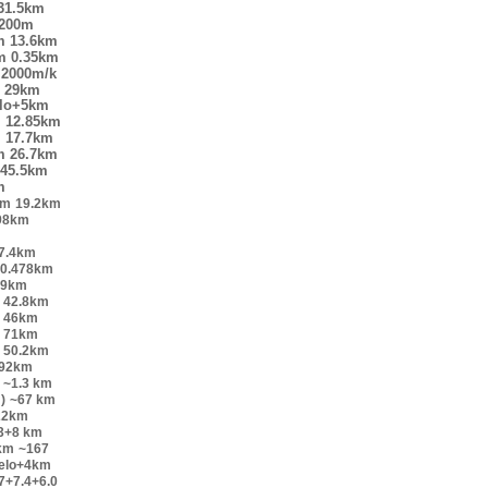
31.5km
200m
m
13.6km
m
0.35km
2000m/k
29km
elo+5km
m
12.85km
m
17.7km
m
26.7km
45.5km
m
km
19.2km
98km
7.4km
0.478km
.9km
42.8km
46km
71km
50.2km
.92km
~1.3 km
)
~67 km
22km
.3+8 km
km
~167
velo+4km
7+7.4+6.0