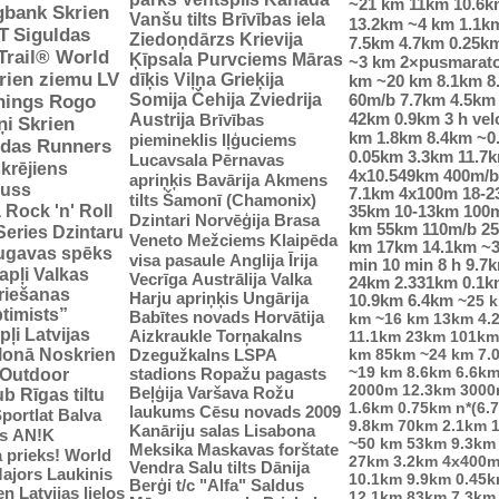
~21 km
11km
10.6k
gbank Skrien
Vanšu tilts
Brīvības iela
13.2km
~4 km
1.1k
T
Siguldas
Ziedoņdārzs
Krievija
7.5km
4.7km
0.25k
-Trail® World
Ķīpsala
Purvciems
Māras
~3 km
2×pusmarat
rien ziemu
LV
dīķis
Viļņa
Grieķija
km
~20 km
8.1km
8
Somija
Čehija
Zviedrija
60m/b
7.7km
4.5km
nings Rogo
42km
0.9km
3 h vel
Austrija
Brīvības
ņi
Skrien
km
1.8km
8.4km
~0
piemineklis
Iļģuciems
idas Runners
0.05km
3.3km
11.7
Lucavsala
Pērnavas
krējiens
4x10.549km
400m/b
apriņķis
Bavārija
Akmens
auss
7.1km
4x100m
18-
tilts
Šamonī (Chamonix)
ā
Rock 'n' Roll
35km
10-13km
100
Dzintari
Norvēģija
Brasa
km
55km
110m/b
2
Series
Dzintaru
Veneto
Mežciems
Klaipēda
km
17km
14.1km
~
ugavas spēks
visa pasaule
Anglija
Īrija
min
10 min
8 h
9.7
apļi
Valkas
Vecrīga
Austrālija
Valka
24km
2.331km
0.1k
riešanas
Harju apriņķis
Ungārija
10.9km
6.4km
~25 
ptimists”
Babītes novads
Horvātija
km
~16 km
13km
4.
pļi
Latvijas
Aizkraukle
Torņakalns
11.1km
23km
101km
tlonā
Noskrien
Dzegužkalns
LSPA
km
85km
~24 km
7.
~19 km
8.6km
6.6k
stadions
Ropažu pagasts
Outdoor
2000m
12.3km
3000
Beļģija
Varšava
Rožu
ub
Rīgas tiltu
1.6km
0.75km
n*(6.
laukums
Cēsu novads 2009
portlat Balva
9.8km
70km
2.1km
Kanāriju salas
Lisabona
s
AN!K
~50 km
53km
9.3km
Meksika
Maskavas forštate
 prieks!
World
27km
3.2km
4x400
Vendra
Salu tilts
Dānija
ajors
Laukinis
10.1km
9.9km
0.45
Berģi
t/c "Alfa"
Saldus
n Latvijas lielos
12.1km
83km
7.3km