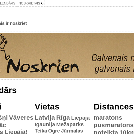
ALENDĀRS
NOSKRIETAIS
is ir noskriet
dārs
i
Vietas
Distances
šņi
Vāveres
Latvija
Rīga
maratons
Liepāja
Igaunija
Mežaparks
pusmaratons
āc
Teika
Ogre
Jūrmalas
es Liepājā!
noteikta
10k