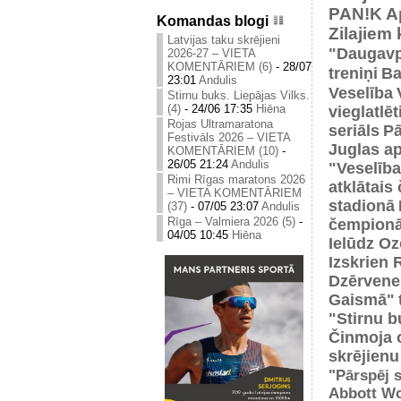
PAN!K
A
Komandas blogi
Zilajiem
Latvijas taku skrējieni
"Daugavp
2026-27 – VIETA
KOMENTĀRIEM (6)
-
28/07
treniņi
Ba
23:01
Andulis
Veselība
Stirnu buks. Liepājas Vilks.
(4)
-
24/06 17:35
Hiēna
vieglatlē
Rojas Ultramaratona
seriāls
Pā
Festivāls 2026 – VIETA
Juglas ap
KOMENTĀRIEM (10)
-
26/05 21:24
Andulis
"Veselība
Rimi Rīgas maratons 2026
atklātais
– VIETA KOMENTĀRIEM
stadionā
(37)
-
07/05 23:07
Andulis
Rīga – Valmiera 2026 (5)
-
čempionā
04/05 10:45
Hiēna
Ielūdz Oz
Izskrien 
Dzērvene
Gaismā"
"Stirnu b
Činmoja 
skrējienu
"Pārspēj s
Abbott Wo