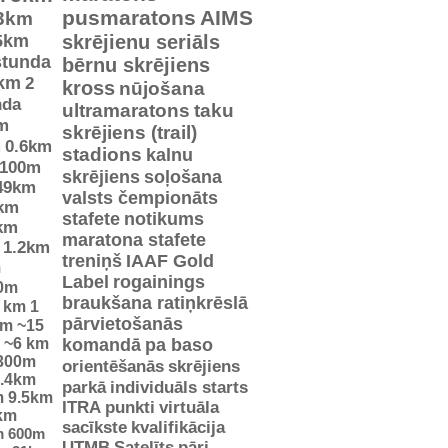
pusmaratons
AIMS
3km
5km
skrējienu seriāls
stunda
bērnu skrējiens
km
2
kross
nūjošana
nda
ultramaratons
taku
m
skrējiens (trail)
m
0.6km
stadions
kalnu
100m
skrējiens
soļošana
49km
valsts čempionāts
km
stafete
notikums
km
maratona stafete
1.2km
treniņš
IAAF Gold
m
Label
rogainings
0m
braukšana ratiņkrēslā
5 km
1
pārvietošanās
km
~15
~6 km
komandā
pa baso
300m
orientēšanās
skrējiens
.4km
parkā
individuāls starts
m
9.5km
ITRA punkti
virtuāla
km
sacīkste
kvalifikācija
m
600m
UTMB
Satelīts
pāri