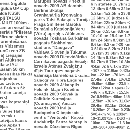
Mārupes novads
Priekuļu
viens
Sigulda
6 h stafete
10.7km
novads 2009
AB dambis
Sigulda UP Cup
13.4km
0.65km
32k
Berlīne
Skotija
alda
KSSK
5.2km
4x2.5km
23.
Grankanārija
Kronvalda
pļi
12.6km
10 jūdzes
6
TALSU
parks
Talsi
Salaspils
Turcija
2.9km
S
MIUT
100km -
22km
80km
~
Prāga
Smiltene
Maroka
84.4km
100 jūdzes
kam un veselībai
Rumānija
Katalonija
Veru
26km
0.55km
6.8km
seriāls "Pilsētas
(Võru) apriņķis
Alūksnes
10x10km
25.4km
1.
Mārupe skrien
novads
Toskāna
Garkalnes
km
24.5km
8.9km
1
u orientēšanās
pagasts
Stokholma
9.6km
6.2km
>20 k
ms
Vidzemes
stadions "Daugava"
3.516km
8.2km
211
unCzech
ZB
Vaidava
Slovēnija
Tukuma
107km
33.6km
9.1k
ze)
Liepājas
novads 2009
Dienvidāfrika
14.4km
8.3km
9.2k
ri
Alūksnes
Carnikavas pagasts
Vecāķi
54.7km
8.7km
10.3
tlase IAU
Izraēla
Atēnas
Zvaigžņu
45km
32 h
6.1km
19k
ausam 50 km
dīķis
Taurupes pagasts
~107 km
119km
0.42
sacensības
Nakts
km
~22 km
~70 km
~
Valensija
Barselona
Ukraina
trajooksu
27.4km
7.43km
10x4.
Salacgrīva
Kipra
Engures
lus
Lietuvos
45.6km
4.6km
~23.5 
novads 2009
Jēkabpils
rė
Parkrun 5k
2km+12km slēpes+2
Helsinki
Majori
Kocēnu
Skrien Latvija
~46 km
0.15km
15.5k
novads 2009
Slovākija
2x10.549km
40km
14
iek)
Zolitūde
Kurmajora
12.5km
~36 km
31.6k
vas koptreniņi
(Courmayeur)
Amatas
29.4km
82.1km
265k
ēļas
novads 2009
Indija
16-20km
21.1km
0.23
s
SuperHalfs
Budapešta
Olimpiskais
5×8.4km
>6 h
128km
uss taku
centrs "Ventspils"
Ropaži
10+11.0975km
DUO ~
Latvijas kauss
Andalūzija
Parīze
Ventspils
10km
~170 km
11.3 k
enos
Apkārt
novads
Dārzciems
Rīgas
100+200+300+400m
2
tal Trail Series