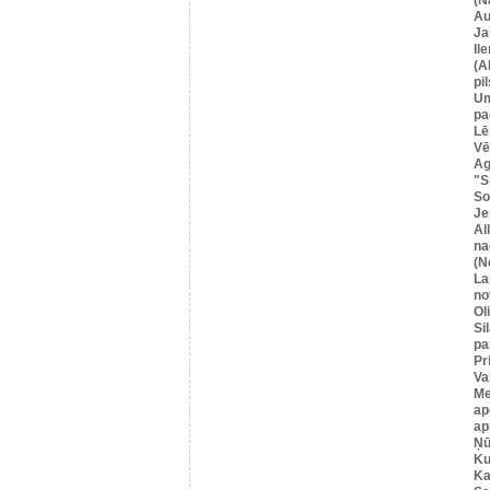
Au
Ja
Il
(A
pil
U
pa
Lē
Vē
Ag
"S
So
Je
Al
na
(N
La
no
Ol
Si
pa
Pr
Va
Me
ap
ap
Ņū
Ku
Ka