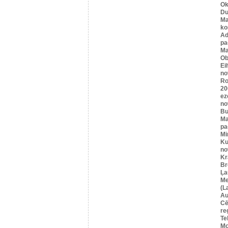
Ok
Du
Ma
ko
A
pa
Ma
Ob
Ei
no
Ro
20
ez
no
Bu
Ma
pa
Mi
Ku
no
Kr
Br
Ļa
Me
(L
Au
Cē
re
Te
Mo