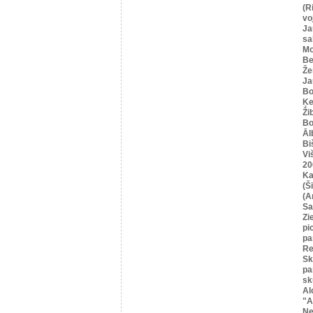
(R
vo
Ja
sa
Mo
Be
Že
Ja
Bo
Ķe
Ži
Bo
Āl
Bi
Vi
20
Ka
(Ši
(A
Sa
Zi
pi
pa
Re
Sk
pa
sk
Al
"A
Ne