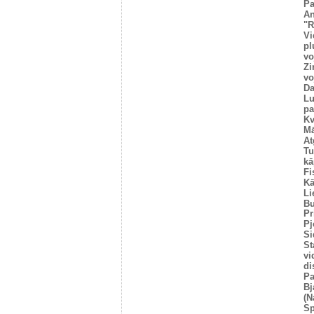
Pa
An
"R
Vi
pl
vo
Zi
vo
Da
Lu
pa
Kv
Mā
At
Tu
kā
Fi
Kā
Li
Bu
Pr
Pj
Si
St
vi
di
Pa
Bj
(N
Sp