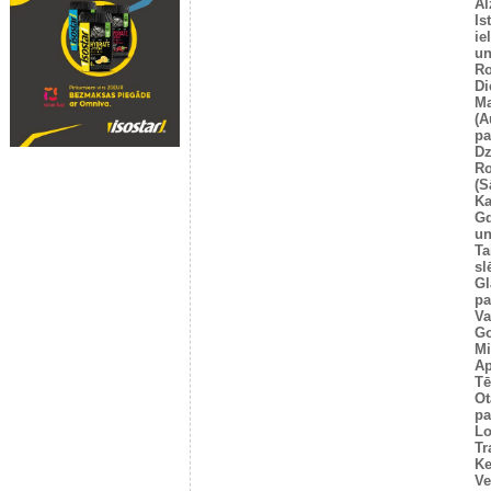
Al
Is
ie
un
Ro
Di
Ma
(A
pa
Dz
Ro
(S
Ka
G
un
Ta
sl
Gl
pa
Va
Go
Mi
Ap
Tē
Ot
pa
Lo
Tr
Ke
Ve