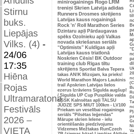
Andulis
R
minirogainings Rogo
LRM
C
treniņi
Skrien Latvija
adidas
Stirnu
L
Runners
Drosmes skrējiens
ti
Latvijas kauss rogainingā
buks.
n
Rock 'n' Roll Marathon Series
Be
p
Dzintaru apļi
Pārdaugavas
Liepājas
M
spēks
Ozolnieku apļi
Valkas
ap
Vilks. (4)
-
novada skriešanas seriāls
G
“Optimists”
Kuldīgas apļi
"
24/06
Latvijas kauss triatlonā
n
Noskrien Cēsis!
BK
Outdoor
p
17:35
training club
Rīgas tiltu
dī
Uk
skrējiens
Sportlat Balva
Tepera
2
Hiēna
takas
AN!K
Mizojam, ka prieks!
n
World Marathon Majors
Laukinis
(
trail
Apskrien Latvijas lielos
Rojas
B
ezerus
Izrāviens
Sigulda augšup!
R
/ Sigulda UP Cup
Pusplikie valda
Ultramaratona
D
KSSK
Kalnsētas apļi
TALSU
Ta
JŪDZE
SPS
MIUT
100km - LV100
n
Festivāls
Priekam un veselībai
rogaininga
Pļ
seriāls "Pilsētas leģendas"
p
2026 –
Mārupe skrien
Ielene - ielu
Gr
orientēšanās piedzīvojums
N
VIETA
Vidzemes Mežtakas
RunCzech
Va
ZB (ziemas bāze)
Liepājas Aktīvie