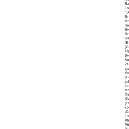
Ba
Fr
“
Br
Ma
Sā
Sv
Br
Kl
(B
(G
at
Sy
Sa
ve
Li
Vo
(O
ar
ke
Mā
Ce
Kl
(L
ko
dā
Fu
Pl
Pū
(N