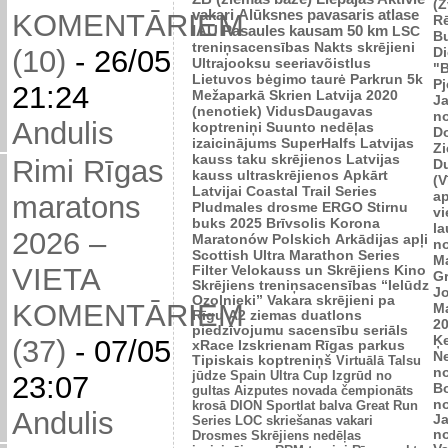
(Z
vakari
Alūksnes pavasaris
atlase
KOMENTĀRIEM
R
IAU Pasaules kausam 50 km
LSC
B
treniņsacensības
Nakts skrējieni
Di
(10)
-
26/05
Ultrajooksu seeriavõistlus
"B
Lietuvos bėgimo taurė
Parkrun 5k
P
21:24
Mežaparkā
Skrien Latvija 2020
J
(nenotiek)
VidusDaugavas
n
Andulis
koptreniņi
Suunto nedēļas
Do
izaicinājums
SuperHalfs
Latvijas
Zi
kauss taku skrējienos
Latvijas
Rimi Rīgas
D
kauss ultraskrējienos
Apkārt
(V
Latvijai
Coastal Trail Series
ap
maratons
Pludmales drosme
ERGO Stirnu
vi
buks 2025
Brīvsolis
Korona
l
2026 –
Maratonów Polskich
Arkādijas apļi
n
Scottish Ultra Marathon Series
M
VIETA
Filter Velokauss un Skrējiens
Kino
G
Skrējiens
treniņsacensības “Ielūdz
Jo
Ozolnieki”
Vakara skrējieni pa
KOMENTĀRIEM
M
Rīgu
A2 ziemas duatlons
2
piedzīvojumu sacensību seriāls
Ķ
(37)
-
07/05
xRace
Izskrienam Rīgas parkus
N
Tipiskais koptreniņš
Virtuālā Talsu
n
jūdze
Spain Ultra Cup
Izgrūd no
23:07
B
gultas
Aizputes novada čempionāts
n
krosā
DION Sportlat balva
Great Run
Andulis
J
Series
LOC skriešanas vakari
n
Drosmes Skrējiens nedēļas