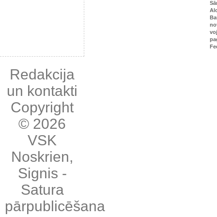
Sā
Al
Ba
no
vo
pa
Fe
Redakcija
un kontakti
Copyright
© 2026
VSK
Noskrien
,
Signis
-
Satura
pārpublicēšana