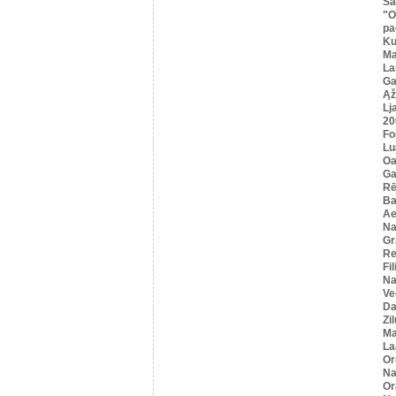
Sa
"O
pa
K
Ma
La
Ga
Ąž
Lj
20
Fo
Lu
Oa
Ga
Rē
Ba
Ae
Na
Gr
Re
Fi
Na
Ve
Da
Zi
Ma
La
Or
Na
Or