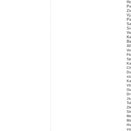
Ho
Pe
Z
Vj
Pa
Sa
Si
Ve
Ka
Ba
Al
Vo
Fi
Sp
Ka
C
Du
st
Ka
Vi
Ou
Dr
Ja
Tu
Zi
Si
Me
Ma
Hv
vo