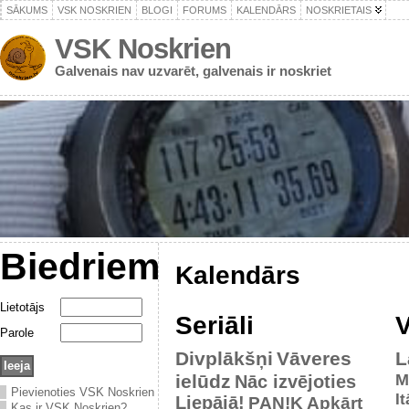
SĀKUMS
VSK NOSKRIEN
BLOGI
FORUMS
KALENDĀRS
NOSKRIETAIS
VSK Noskrien
Galvenais nav uzvarēt, galvenais ir noskriet
Biedriem
Kalendārs
Lietotājs
Seriāli
V
Parole
Divplākšņi
Vāveres
L
ielūdz
M
Nāc izvējoties
Pievienoties VSK Noskrien
It
Liepājā!
PAN!K
Apkārt
Kas ir VSK Noskrien?