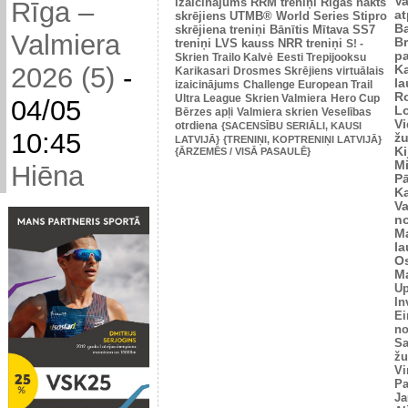
V
izaicinājums
RRM treniņi
Rīgas nakts
Rīga –
at
skrējiens
UTMB® World Series
Stipro
Ba
skrējiena treniņi
Bānītis
Mītava
SS7
Valmiera
Br
treniņi
LVS kauss
NRR treniņi
S! -
p
Skrien
Trailo Kalvė
Eesti Trepijooksu
2026 (5)
-
K
Karikasari
Drosmes Skrējiens virtuālais
l
izaicinājums
Challenge European Trail
R
Ultra League
Skrien Valmiera
Hero Cup
04/05
L
Bērzes apļi
Valmiera skrien
Veselības
V
otrdiena
{SACENSĪBU SERIĀLI, KAUSI
10:45
žu
LATVIJĀ}
{TRENIŅI, KOPTRENIŅI LATVIJĀ}
Ki
{ĀRZEMĒS / VISĀ PASAULĒ}
M
Hiēna
P
K
V
n
M
l
O
Ma
U
In
Ei
no
Sa
žu
Vi
Pa
Ja