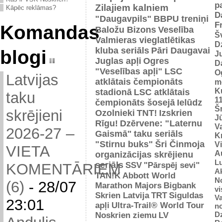
p
Zilajiem kalniem
Kāpēc reklāmas?
D
"Daugavpils"
BBPU treniņi
F
Komandas
Baložu Bizons
Veselība
Š
Valmieras vieglatlētikas
D
kluba seriāls
Pāri Daugavai
blogi
J
Juglas apļi
Ogres
D
"Veselības apļi"
LSC
O
Latvijas
atklātais čempionāts
m
K
stadionā
LSC atklātais
taku
1
čempionāts šosejā
Ielūdz
Š
skrējieni
Ozolnieki
TNT!
Izskrien
J
Rīgu!
Dzērvene: "Laternu
Va
2026-27 –
Gaismā"
taku seriāls
Kr
"Stirnu buks"
Šri Činmoja
V
VIETA
Au
organizācijas skrējienu
L
seriāls
SSV
"Pārspēj sevi"
KOMENTĀRIEM
Ak
TAN!K
Abbott World
No
(6)
-
28/07
Marathon Majors
Bigbank
vi
Skrien Latvija
TRT
Siguldas
Va
23:01
apļi
Ultra-Trail® World Tour
n
D
Noskrien ziemu
LV