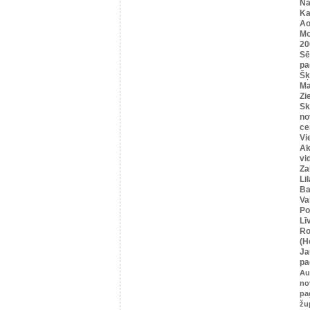
Na
Ka
Ao
Mo
20
Sē
pa
Šķ
Ma
Zi
Sk
no
ce
Vi
Ak
vi
Za
Li
Ba
Va
Po
Lī
Ro
(H
Ja
pa
Au
no
pa
žu