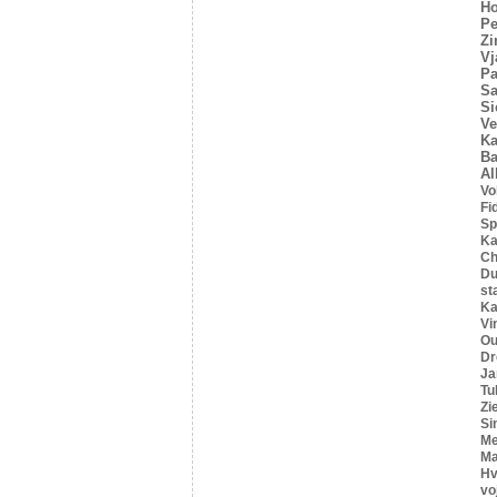
Ho
Pe
Z
Vj
Pa
Sa
Si
Ve
Ka
Ba
Al
Vo
Fi
Sp
Ka
C
Du
st
Ka
Vi
Ou
Dr
Ja
Tu
Zi
Si
Me
Ma
Hv
vo