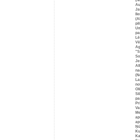
Au
Ja
Il
(A
pil
U
pa
Lē
Vē
Ag
"S
So
Je
Al
na
(N
La
no
Ol
Si
pa
Pr
Va
Me
ap
ap
Ņū
Ku
Ka