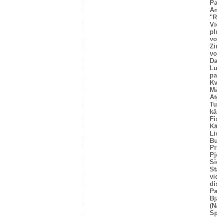
Pa
An
"R
Vi
pl
vo
Zi
vo
Da
Lu
pa
Kv
Mā
At
Tu
kā
Fi
Kā
Li
Bu
Pr
Pj
Si
St
vi
di
Pa
Bj
(N
Sp