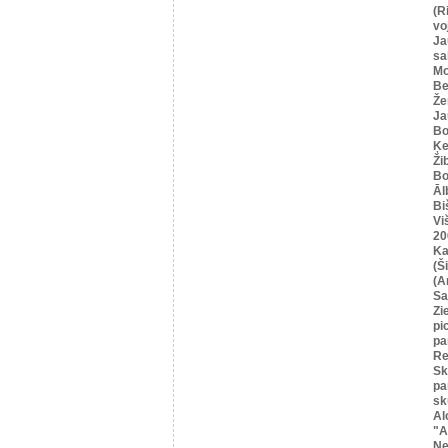
(R
vo
Ja
sa
Mo
Be
Že
Ja
Bo
Ķe
Ži
Bo
Āl
Bi
Vi
20
Ka
(Ši
(A
Sa
Zi
pi
pa
Re
Sk
pa
sk
Al
"A
Ne