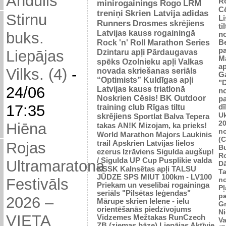
Andulis
R
minirogainings Rogo
LRM
C
treniņi
Skrien Latvija
adidas
Stirnu
L
Runners
Drosmes skrējiens
ti
Latvijas kauss rogainingā
buks.
n
Rock 'n' Roll Marathon Series
Be
p
Dzintaru apļi
Pārdaugavas
Liepājas
M
spēks
Ozolnieku apļi
Valkas
ap
Vilks. (4)
-
novada skriešanas seriāls
G
“Optimists”
Kuldīgas apļi
"
24/06
Latvijas kauss triatlonā
n
Noskrien Cēsis!
BK
Outdoor
p
17:35
training club
Rīgas tiltu
dī
Uk
skrējiens
Sportlat Balva
Tepera
2
Hiēna
takas
AN!K
Mizojam, ka prieks!
n
World Marathon Majors
Laukinis
(
trail
Apskrien Latvijas lielos
Rojas
B
ezerus
Izrāviens
Sigulda augšup!
R
/ Sigulda UP Cup
Pusplikie valda
Ultramaratona
D
KSSK
Kalnsētas apļi
TALSU
Ta
JŪDZE
SPS
MIUT
100km - LV100
n
Festivāls
Priekam un veselībai
rogaininga
Pļ
seriāls "Pilsētas leģendas"
p
2026 –
Mārupe skrien
Ielene - ielu
Gr
orientēšanās piedzīvojums
N
VIETA
Vidzemes Mežtakas
RunCzech
Va
ZB (ziemas bāze)
Liepājas Aktīvie