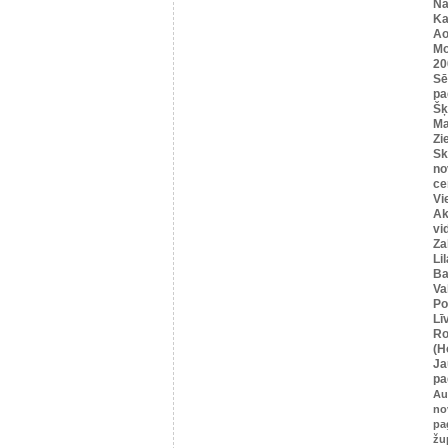
Na
Ka
Ao
Mo
20
Sē
pa
Šķ
Ma
Zi
Sk
no
ce
Vi
Ak
vi
Za
Li
Ba
Va
Po
Lī
Ro
(H
Ja
pa
Au
no
pa
žu