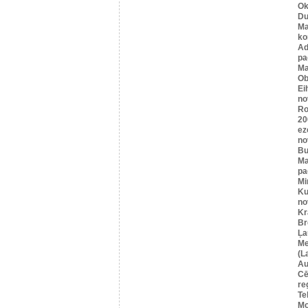
Ok
Du
Ma
ko
A
pa
Ma
Ob
Ei
no
Ro
20
ez
no
Bu
Ma
pa
Mi
Ku
no
Kr
Br
Ļa
Me
(L
Au
Cē
re
Te
Mo