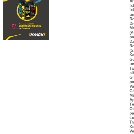
Al
Is
ie
un
Ro
Di
Ma
(A
pa
Dz
Ro
(S
Ka
G
un
Ta
sl
Gl
pa
Va
Go
Mi
Ap
Tē
Ot
pa
Lo
Tr
Ke
Ve