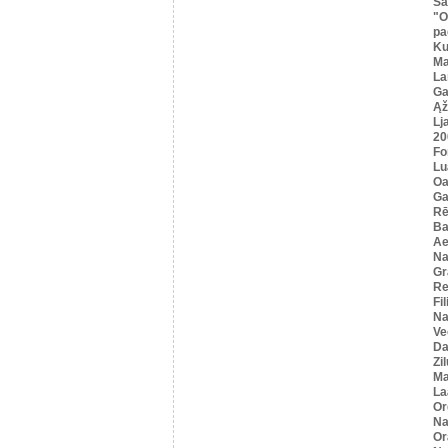
Sa
"O
pa
K
Ma
La
Ga
Ąž
Lj
20
Fo
Lu
Oa
Ga
Rē
Ba
Ae
Na
Gr
Re
Fi
Na
Ve
Da
Zi
Ma
La
Or
Na
Or