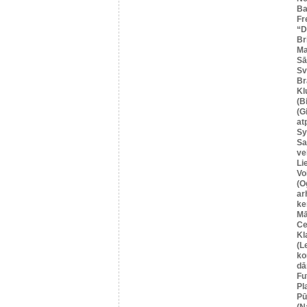
Ba
Fr
“
Br
Ma
Sā
Sv
Br
Kl
(B
(G
at
Sy
Sa
ve
Li
Vo
(O
ar
ke
Mā
Ce
Kl
(L
ko
dā
Fu
Pl
Pū
(N