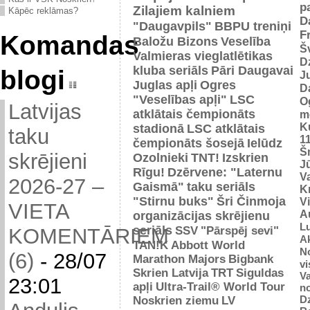
p
Zilajiem kalniem
Kāpēc reklāmas?
D
"Daugavpils"
BBPU treniņi
F
Komandas
Baložu Bizons
Veselība
Š
Valmieras vieglatlētikas
D
kluba seriāls
Pāri Daugavai
blogi
J
Juglas apļi
Ogres
D
"Veselības apļi"
LSC
O
Latvijas
atklātais čempionāts
m
K
stadionā
LSC atklātais
taku
1
čempionāts šosejā
Ielūdz
Š
skrējieni
Ozolnieki
TNT!
Izskrien
J
Rīgu!
Dzērvene: "Laternu
Va
2026-27 –
Gaismā"
taku seriāls
Kr
"Stirnu buks"
Šri Činmoja
V
VIETA
Au
organizācijas skrējienu
L
seriāls
SSV
"Pārspēj sevi"
KOMENTĀRIEM
Ak
TAN!K
Abbott World
No
(6)
-
28/07
Marathon Majors
Bigbank
vi
Skrien Latvija
TRT
Siguldas
Va
23:01
apļi
Ultra-Trail® World Tour
n
D
Noskrien ziemu
LV