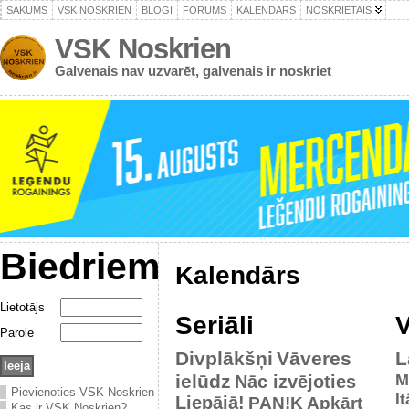
SĀKUMS
VSK NOSKRIEN
BLOGI
FORUMS
KALENDĀRS
NOSKRIETAIS
VSK Noskrien
Galvenais nav uzvarēt, galvenais ir noskriet
Biedriem
Kalendārs
Lietotājs
Seriāli
V
Parole
Divplākšņi
Vāveres
L
ielūdz
M
Nāc izvējoties
Pievienoties VSK Noskrien
It
Liepājā!
PAN!K
Apkārt
Kas ir VSK Noskrien?