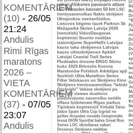
(Z
vakari
Alūksnes pavasaris
atlase
KOMENTĀRIEM
R
IAU Pasaules kausam 50 km
LSC
B
treniņsacensības
Nakts skrējieni
Di
(10)
-
26/05
Ultrajooksu seeriavõistlus
"B
Lietuvos bėgimo taurė
Parkrun 5k
P
21:24
Mežaparkā
Skrien Latvija 2020
J
(nenotiek)
VidusDaugavas
n
Andulis
koptreniņi
Suunto nedēļas
Do
izaicinājums
SuperHalfs
Latvijas
Zi
kauss taku skrējienos
Latvijas
Rimi Rīgas
D
kauss ultraskrējienos
Apkārt
(V
Latvijai
Coastal Trail Series
ap
maratons
Pludmales drosme
ERGO Stirnu
vi
buks 2025
Brīvsolis
Korona
l
2026 –
Maratonów Polskich
Arkādijas apļi
n
Scottish Ultra Marathon Series
M
VIETA
Filter Velokauss un Skrējiens
Kino
G
Skrējiens
treniņsacensības “Ielūdz
Jo
Ozolnieki”
Vakara skrējieni pa
KOMENTĀRIEM
M
Rīgu
A2 ziemas duatlons
2
piedzīvojumu sacensību seriāls
Ķ
(37)
-
07/05
xRace
Izskrienam Rīgas parkus
N
Tipiskais koptreniņš
Virtuālā Talsu
n
jūdze
Spain Ultra Cup
Izgrūd no
23:07
B
gultas
Aizputes novada čempionāts
n
krosā
DION Sportlat balva
Great Run
Andulis
J
Series
LOC skriešanas vakari
n
Drosmes Skrējiens nedēļas