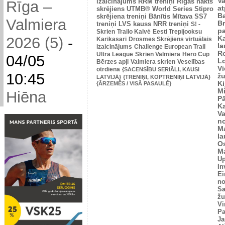
V
izaicinājums
RRM treniņi
Rīgas nakts
Rīga –
at
skrējiens
UTMB® World Series
Stipro
Ba
skrējiena treniņi
Bānītis
Mītava
SS7
Valmiera
Br
treniņi
LVS kauss
NRR treniņi
S! -
p
Skrien
Trailo Kalvė
Eesti Trepijooksu
2026 (5)
-
K
Karikasari
Drosmes Skrējiens virtuālais
l
izaicinājums
Challenge European Trail
R
Ultra League
Skrien Valmiera
Hero Cup
04/05
L
Bērzes apļi
Valmiera skrien
Veselības
V
otrdiena
{SACENSĪBU SERIĀLI, KAUSI
10:45
žu
LATVIJĀ}
{TRENIŅI, KOPTRENIŅI LATVIJĀ}
Ki
{ĀRZEMĒS / VISĀ PASAULĒ}
M
Hiēna
P
K
V
n
M
l
O
Ma
U
In
Ei
no
Sa
žu
Vi
Pa
Ja